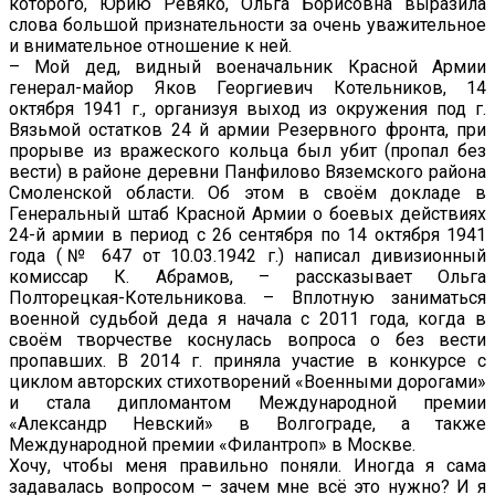
которого, Юрию Ревяко, Ольга Борисовна выразила
слова большой признательности за очень уважительное
и внимательное отношение к ней.
– Мой дед, видный военачальник Красной Армии
генерал-майор Яков Георгиевич Котельников, 14
октября 1941 г., организуя выход из окружения под г.
Вязьмой остатков 24 й армии Резервного фронта, при
прорыве из вражеского кольца был убит (пропал без
вести) в районе деревни Панфилово Вяземского района
Смоленской области. Об этом в своём докладе в
Генеральный штаб Красной Армии о боевых действиях
24-й армии в период с 26 сентября по 14 октября 1941
года (№ 647 от 10.03.1942 г.) написал дивизионный
комиссар К. Абрамов, – рассказывает Ольга
Полторецкая-Котельникова. – Вплотную заниматься
военной судьбой деда я начала с 2011 года, когда в
своём творчестве коснулась вопроса о без вести
пропавших. В 2014 г. приняла участие в конкурсе с
циклом авторских стихотворений «Военными дорогами»
и стала дипломантом Международной премии
«Александр Невский» в Волгограде, а также
Международной премии «Филантроп» в Москве.
Хочу, чтобы меня правильно поняли. Иногда я сама
задавалась вопросом – зачем мне всё это нужно? И я