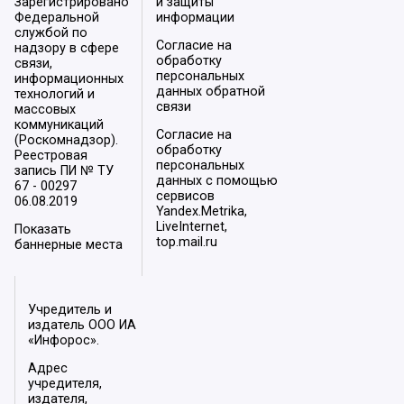
Зарегистрировано
и защиты
Федеральной
информации
службой по
Согласие на
надзору в сфере
обработку
связи,
персональных
информационных
данных обратной
технологий и
связи
массовых
коммуникаций
Согласие на
(Роскомнадзор).
обработку
Реестровая
персональных
запись ПИ № ТУ
данных с помощью
67 - 00297
сервисов
06.08.2019
Yandex.Metrika,
LiveInternet,
Показать
top.mail.ru
баннерные места
Учредитель и
издатель ООО ИА
«Инфорос».
Адрес
учредителя,
издателя,