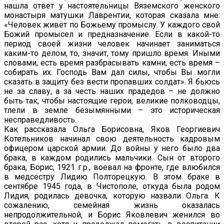
нашла ответ у настоятельницы Вяземского женского
монастыря матушки Лаврентии, которая сказала мне:
«Человек живёт по Божьему промыслу. У каждого свой
Божий промысел и предназначение. Если в какой-то
период своей жизни человек начинает заниматься
каким-то делом, то, значит, тому пришло время. Иными
словами, есть время разбрасывать камни, есть время –
собирать их. Господь Вам дал силы, чтобы Вы могли
сказать в защиту без вести пропавших солдат». Я бьюсь
не за славу, а за честь наших прадедов – не должно
быть так, чтобы настоящие герои, великие полководцы,
тлели в земле безымянными – это историческая
несправедливость.
Как рассказала Ольга Борисовна, Яков Георгиевич
Котельников начинал свою деятельность кадровым
офицером царской армии. До войны у него было два
брака, в каждом родились мальчики. Сын от второго
брака, Борис, 1921 г.р., воевал на фронте, где влюбился
в медсестру Лидию Полторецкую. В этом браке в
сентябре 1945 года, в Чистополе, откуда была родом
Лидия, родилась девочка, которую назвали Ольга. К
сожалению, семейная жизнь оказалась
непродолжительной, и Борис Яковлевич женился во