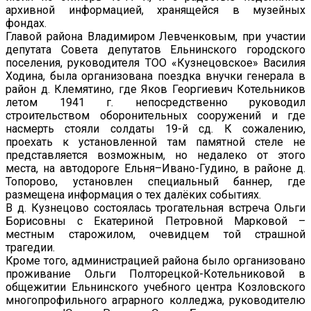
архивной информацией, хранящейся в музейных
фондах.
Главой района Владимиром Левченковым, при участии
депутата Совета депутатов Ельнинского городского
поселения, руководителя ТОО «Кузнецовское» Василия
Ходина, была организована поездка внучки генерала в
район д. Клемятино, где Яков Георгиевич Котельников
летом 1941 г. непосредственно руководил
строительством оборонительных сооружений и где
насмерть стояли солдаты 19-й сд. К сожалению,
проехать к установленной там памятной стеле не
представляется возможным, но недалеко от этого
места, на автодороге Ельня–Ивано-Гудино, в районе д.
Топорово, установлен специальный баннер, где
размещена информация о тех далёких событиях.
В д. Кузнецово состоялась трогательная встреча Ольги
Борисовны с Екатериной Петровной Марковой –
местным старожилом, очевидцем той страшной
трагедии.
Кроме того, администрацией района было организовано
проживание Ольги Полторецкой-Котельниковой в
общежитии Ельнинского учебного центра Козловского
многопрофильного аграрного колледжа, руководителю