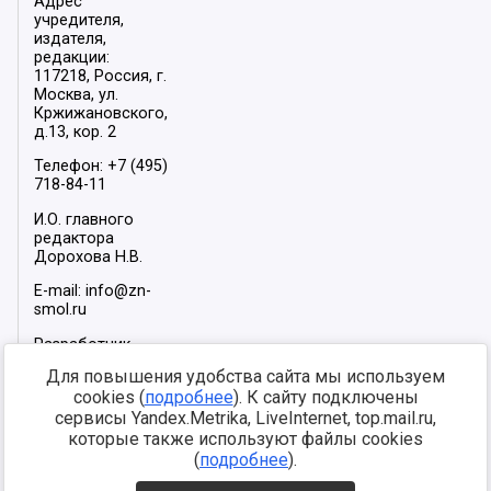
Адрес
учредителя,
издателя,
редакции:
117218, Россия, г.
Москва, ул.
Кржижановского,
д.13, кор. 2
Телефон: +7 (495)
718-84-11
И.О. главного
редактора
Дорохова Н.В.
E-mail: info@zn-
smol.ru
Разработчик
сайта –
INFOROS
Для повышения удобства сайта мы используем
2026
cookies (
подробнее
). К сайту подключены
Мы в социальных
сервисы Yandex.Metrika, LiveInternet, top.mail.ru,
сетях:
которые также используют файлы cookies
(
подробнее
).