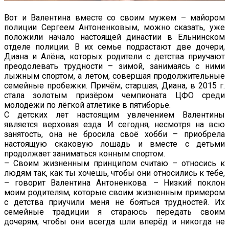
Вот и Валентина вместе со своим мужем – майором
полиции Сергеем Антоненковым, можно сказать, уже
положили начало настоящей династии в Ельнинском
отделе полиции. В их семье подрастают две дочери,
Диана и Алёна, которых родители с детства приучают
преодолевать трудности – зимой, занимаясь с ними
лыжным спортом, а летом, совершая продолжительные
семейные пробежки. Причём, старшая, Диана, в 2015 г.
стала золотым призёром чемпионата ЦФО среди
молодёжи по лёгкой атлетике в пятиборье.
С детских лет настоящим увлечением Валентины
является верховая езда. И сегодня, несмотря на всю
занятость, она не бросила своё хобби – приобрела
настоящую скаковую лошадь и вместе с детьми
продолжает заниматься конным спортом.
– Своим жизненным принципом считаю – относись к
людям так, как ты хочешь, чтобы они относились к тебе,
– говорит Валентина Антоненкова. – Низкий поклон
моим родителям, которые своим жизненным примером
с детства приучили меня не бояться трудностей. Их
семейные традиции я стараюсь передать своим
дочерям, чтобы они всегда шли вперёд и никогда не