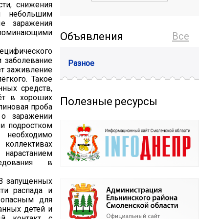
ти, снижения
я небольшим
ые заражения
напоминающими
Объявления
Все
ецифического
и заболевание
Разное
ет заживление
ёгкого. Такое
нных средств,
ёт в хороших
Полезные ресурсы
линовая проба
 о заражении
ли подростком
и необходимо
коллективах
 нарастанием
ледования в
 В запущенных
ти распада и
 опасным для
анных детей и
ый контакт с