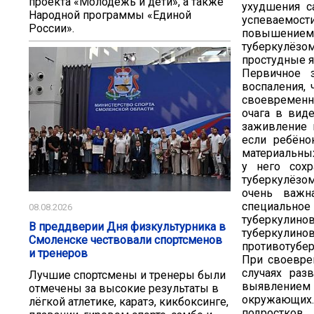
проекта «Молодёжь и дети», а также
ухудшения с
Народной программы «Единой
успеваемос
России».
повышением
туберкулёзо
простудные я
Первичное 
воспаления, 
своевременн
очага в вид
заживление 
если ребёно
материальных
у него сохр
туберкулёзо
очень важн
специально
08.08.2026
туберкулино
В преддверии Дня физкультурника в
туберкули
Смоленске чествовали спортсменов
противотубер
и тренеров
При своевре
случаях раз
Лучшие спортсмены и тренеры были
выявлением 
отмечены за высокие результаты в
окружающих.
лёгкой атлетике, каратэ, кикбоксинге,
подростков