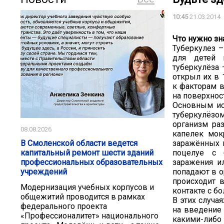
10:45
21.03.2014
Что нужно зн
Туберкулез –
для детей 
туберкулёза 
открыл их в 
к факторам в
на поверхнос
Основным ис
туберкулёзом
организм ра
08.08.2026
капелек мок
заражённых 
В Смоленской области ведется
поцелуе с 
капитальный ремонт шести зданий
заражения и
профессиональных образовательных
попадают в о
учреждений
происходит в
Модернизация учебных корпусов и
контакте с б
общежитий проводится в рамках
В этих случа
федерального проекта
на введение 
«Профессионалитет» национального
какими-либ