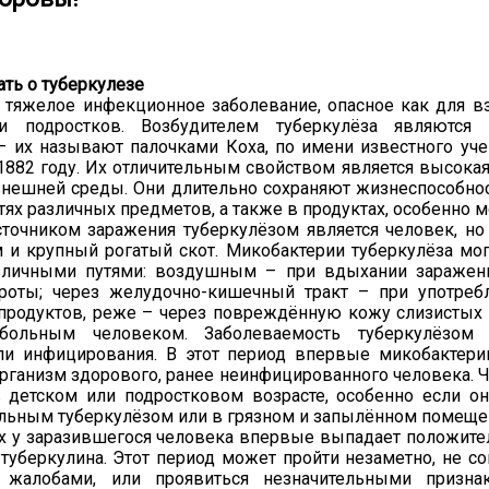
ать о туберкулезе
 тяжелое инфекционное заболевание, опасное как для вз
и подростков. Возбудителем туберкулёза являются 
– их называют палочками Коха, по имени известного уче
1882 году. Их отличительным свойством является высокая
нешней среды. Они длительно сохраняют жизнеспособнос
тях различных предметов, а также в продуктах, особенно 
точником заражения туберкулёзом является человек, но
 и крупный рогатый скот. Микобактерии туберкулёза мог
зличными путями: воздушным – при вдыхании заражен
роты; через желудочно-кишечный тракт – при употреб
продуктов, реже – через повреждённую кожу слизистых 
больным человеком. Заболеваемость туберкулёзом 
ли инфицирования. В этот период впервые микобактери
рганизм здорового, ранее неинфицированного человека. Ч
 детском или подростковом возрасте, особенно если он
ольным туберкулёзом или в грязном и запылённом помеще
ях у заразившегося человека впервые выпадает положите
туберкулина. Этот период может пройти незаметно, не с
о жалобами, или проявиться незначительными призн