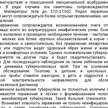
амочувствия и повышенной эмоциональной возбудимос
ти. В ряде случаев эти симптомы сопровождаютс
 температуры тела до 37,0-37,5оС. Редко первичн
м могут сопровождаться более острыми проявлениями, 
вления.
заражение сопровождается возникновением очага сп
чаще всего во внутригрудных лимфатических узлах. Есл
о выявлено и проведено необходимое лечение – наступа
е мелких или более крупных обызвествлений в корне л
возможно и самостоятельно, без применения лекарстве
к или подросток ведёт здоровый образ жизни и жив
 и комфортных условиях. Однако положительная туберку
аняется на долгие годы и будет свидетельствовать
м. Для последующего наблюдения за таким ребёнком и
а динамика туберкулиновых проб. При их усилени
е обследование. Поэтому в детских и школьных 
вые пробы ставятся ежегодно, а дети и подростки с
новой чувствительности направляются для обс
кулёзный диспансер.
менном выявлении туберкулёза он полностью излечим.
виваются поражения в лёгких с формированием полос
микобактерий туберкулёза. Такой больной становится
 Возникает опасность заражения не только неинфициров
, но и ранее переболевших туберкулёзом. Повторн