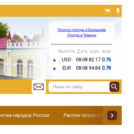
Прогноз погоды в Балашове
Погода в Тюмени
Валюта
Дата
знач.
изм.
▲
USD
08.08
82.17
0.76
▲
EUR
08.08
94.84
0.78
инства народов России
Растим патриотов
Поздр