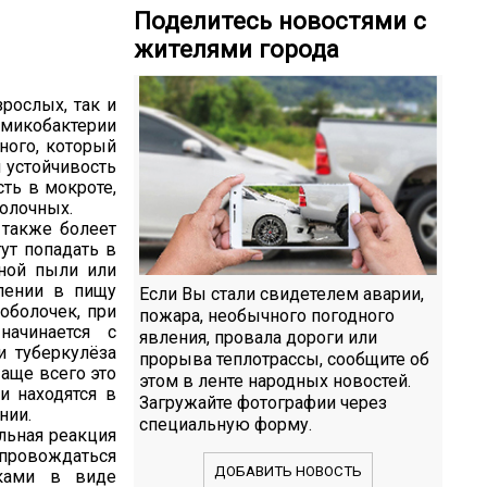
Поделитесь новостями с
жителями города
рослых, так и
микобактерии
ного, который
 устойчивость
ть в мокроте,
молочных.
 также болеет
ут попадать в
ной пыли или
лении в пищу
Если Вы стали свидетелем аварии,
оболочек, при
пожара, необычного погодного
начинается с
явления, провала дороги или
и туберкулёза
прорыва теплотрассы, сообщите об
аще всего это
этом в ленте народных новостей.
и находятся в
Загружайте фотографии через
нии.
специальную форму.
льная реакция
опровождаться
ДОБАВИТЬ НОВОСТЬ
аками в виде