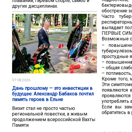
плавании, гиревом спорте, самбо и
бактериовыд
других дисциплинах.
обострение з
Часто тубе
респираторн
выпадает пол
ПЕРВЫЕ СИМ
Возможные 
– повышение
туберкулёзо
простудные я
– повышенная
– общая слаб
– потливость
Кроме того, 
07.08.2026
Эти симптом
Дань прошлому — это инвестиции в
появляются 
будущее: Александр Бабаков почтил
проявляются
память героев в Ельне
употреблять 
Если вы зам
Визит стал не просто частью
обратитесь в
региональной повестки, а живым
продолжением всероссийской Вахты
Памяти.