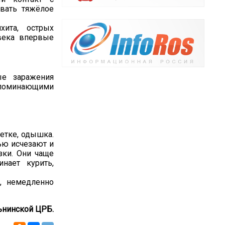
вать тяжёлое
хита, острых
века впервые
ые заражения
напоминающими
етке, одышка.
ью исчезают и
зки. Они чаще
нает курить,
, немедленно
льнинской ЦРБ.