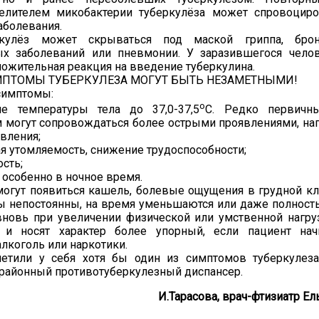
елителем микобактерии туберкулёза может спровоциро
аболевания.
ркулёз может скрываться под маской гриппа, брон
ых заболеваний или пневмонии. У заразившегося чело
ожительная реакция на введение туберкулина.
ПТОМЫ ТУБЕРКУЛЕЗА МОГУТ БЫТЬ НЕЗАМЕТНЫМИ!
симптомы:
о
 температуры тела до 37,0-37,5
С. Редко первичн
м могут сопровождаться более острыми проявлениями, 
вления;
 утомляемость, снижение трудоспособности;
ость;
, особенно в ночное время.
могут появиться кашель, болевые ощущения в грудной кл
ы непостоянны, на время уменьшаются или даже полност
вновь при увеличении физической или умственной нагру
 и носят характер более упорный, если пациент начи
алкоголь или наркотики.
етили у себя хотя бы один из симптомов туберкулеза
 районный противотуберкулезный диспансер.
И.Тарасова, врач-фтизиатр Е