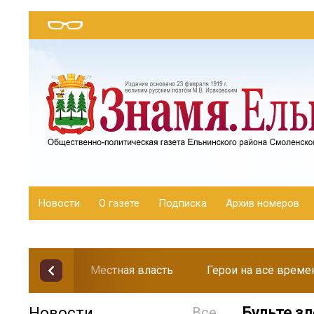
Новости
О газете
Подписка
Архив номеров
Местная власть
Герои на все време
Новости
Все
Будьте з