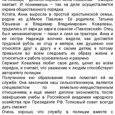
хватает. И понимаешь – так на деле осуществляется
охрана общественного порядка.
Кстати, Анна выросла в простой крестьянской семье,
родом из д.Малое Павлово. Её родители, Татьяна
Юрьевна и Владимир Владимирович Ковалёвы,
трудились от зари до зари в совхозе «Павловский». Отец
был механизатором – пахал и сеял на тракторе. Анна и
её сестра Надежда воочию видели, как достаётся
трудовой рубль их отцу и матери, как душевно они
относятся друг к другу и к своим детям, а потому
привыкли во всём следовать их образу жизни и
относиться к работе основательно и разумно.
Сержант Ковалёва любит своё дело, ценит во всём
порядок, и считает, что уважение к людям способствует
авторитету полиции.
Полученное ею образование тоже помогает ей на
службе. Она закончила наш сельхозтехникум, является
специалистом по земельно-имущественным
отношениям, а ещё имеет диплом экономиста, после
завершения учёбы в Российской академии народного
хозяйства при Президенте РФ. Толковый совет всегда
дать сможет.
Очень хорошо, что службу в полиции вместе с