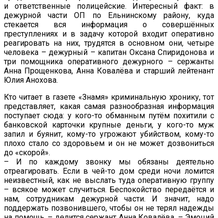
и ответственные полицейские. Интересный факт: в
дежурной части ОП по Ельнинскому району, куда
стекается вся информация о совершённых
преступлениях и в задачу которой входит оперативно
реагировать на них, трудятся в основном они, четыре
человека – дежурный – капитан Оксана Спиридонова и
три помощника оперативного дежурного – сержанты
Анна Прощенкова, Анна Ковалёва и старший лейтенант
Юлия Анохова.
Кто читает в газете «Знамя» криминальную хронику, тот
представляет, какая самая разнообразная информация
поступает сюда: у кого-то обманным путём похитили с
банковской карточки крупные деньги, у кого-то муж
запил и буянит, кому-то угрожают убийством, кому-то
плохо стало со здоровьем и он не может дозвониться
до «скорой».
– И по каждому звонку мы обязаны деятельно
отреагировать. Если в чей-то дом среди ночи ломится
неизвестный, как не выслать туда оперативную группу
– всякое может случиться. Беспокойство передаётся и
нам, сотрудникам дежурной части. И значит, надо
поддержать позвонившего, чтобы он не терял надежды
на помощь, – делится сержант Анна Ковалёва. – Эмоций