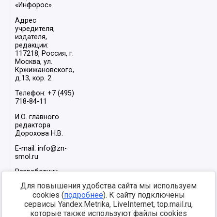
«Инфорос».
Адрес
учредителя,
издателя,
редакции:
117218, Россия, г.
Москва, ул.
Кржижановского,
д.13, кор. 2
Телефон: +7 (495)
718-84-11
И.О. главного
редактора
Дорохова Н.В.
E-mail: info@zn-
smol.ru
Разработчик
сайта –
INFOROS
Для повышения удобства сайта мы используем
2026
cookies (
подробнее
). К сайту подключены
Мы в социальных
сервисы Yandex.Metrika, LiveInternet, top.mail.ru,
сетях:
которые также используют файлы cookies