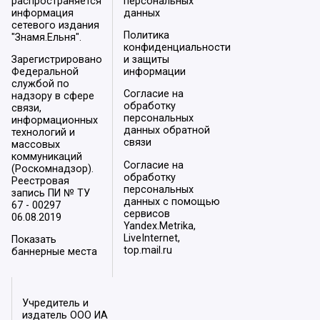
распространяется
персональных
информация
данных
сетевого издания
Политика
"Знамя.Ельня".
конфиденциальности
Зарегистрировано
и защиты
Федеральной
информации
службой по
Согласие на
надзору в сфере
обработку
связи,
персональных
информационных
данных обратной
технологий и
связи
массовых
коммуникаций
Согласие на
(Роскомнадзор).
обработку
Реестровая
персональных
запись ПИ № ТУ
данных с помощью
67 - 00297
сервисов
06.08.2019
Yandex.Metrika,
LiveInternet,
Показать
top.mail.ru
баннерные места
Учредитель и
издатель ООО ИА