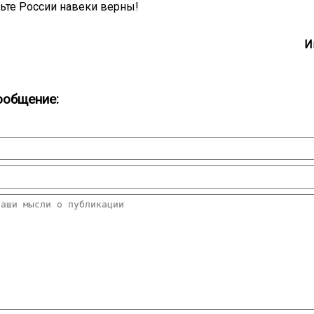
ьте России навеки верны!
И
ообщение: