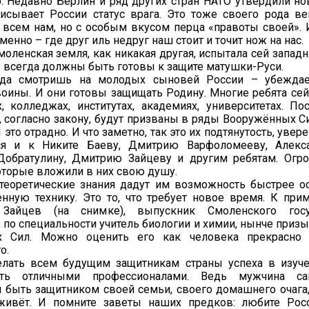
. Недавно Берлин и ряд других стран НАТО утвердили но
писывает России статус врага. Это тоже своего рода в
 всем нам, но с особым вкусом перца «правоты своей».
енно – где друг иль недруг наш стоит и точит нож на нас.
оленская земля, как никакая другая, испытала сей запад
ы всегда должны быть готовы к защите матушки-Руси.
гда смотришь на молодых сыновей России – убеждае
оины. И они готовы защищать Родину. Многие ребята сей
, колледжах, институтах, академиях, университетах. По
, согласно закону, будут призваны в ряды Вооружённых С
это отрадно. И что заметно, так это их подтянутость, увере
ся и к Никите Баеву, Дмитрию Варфоломееву, Алекса
Добратулину, Дмитрию Зайцеву и другим ребятам. Огр
оторые вложили в них свою душу.
теоретические знания дадут им возможность быстрее о
нную технику. Это то, что требует новое время. К при
 Зайцев (на снимке), выпускник Смоленского госу
, по специальности учитель биологии и химии, нынче приз
 Сил. Можно оценить его как человека прекрасно в
о.
елать всем будущим защитникам страны успеха в изуч
ть отличными профессионалами. Ведь мужчина с
 быть защитником своей семьи, своего домашнего очага,
живёт. И помните заветы наших предков: любите Росс