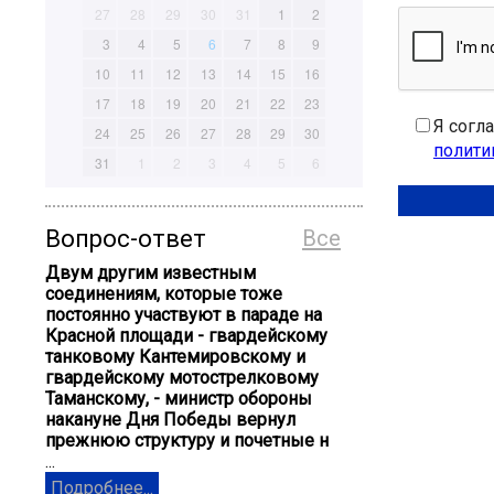
27
28
29
30
31
1
2
3
4
5
6
7
8
9
10
11
12
13
14
15
16
17
18
19
20
21
22
23
Я согл
24
25
26
27
28
29
30
полити
31
1
2
3
4
5
6
Вопрос-ответ
Все
Двум другим известным
соединениям, которые тоже
постоянно участвуют в параде на
Красной площади - гвардейскому
танковому Кантемировскому и
гвардейскому мотострелковому
Таманскому, - министр обороны
накануне Дня Победы вернул
прежнюю структуру и почетные н
...
Подробнее...