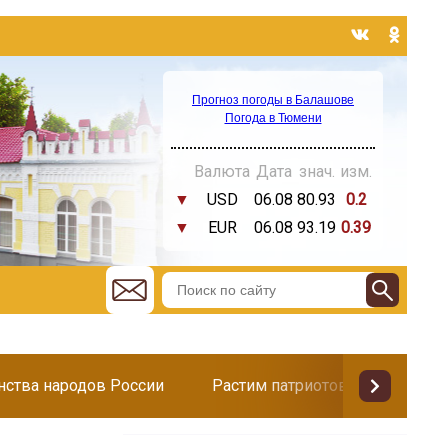
Прогноз погоды в Балашове
Погода в Тюмени
Валюта
Дата
знач.
изм.
▼
USD
06.08
80.93
0.2
▼
EUR
06.08
93.19
0.39
инства народов России
Растим патриотов
Поздр