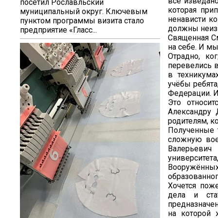
всё изведано
посетил Рославльский
которая при
муниципальный округ. Ключевым
ненависти ко
пунктом программы визита стало
должны неизм
предприятие «Гласс...
Священная См
на себе. И м
Отрадно, ко
перевелись в
в техникумах
учёбы ребята
Федерации. И 
Это относит
Александру 
родителям, к
Полученные 
сложную вое
Валерьевич
университета
Вооружённых
образованног
Хочется пож
дела и ста
предназначен
на которой 