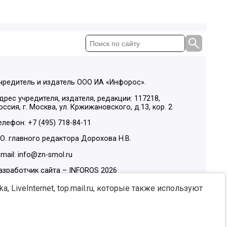
чредитель и издатель ООО ИА «Инфорос».
дрес учредителя, издателя, редакции: 117218,
оссия, г. Москва, ул. Кржижановского, д.13, кор. 2
елефон: +7 (495) 718-84-11
.О. главного редактора Дорохова Н.В.
-mail: info@zn-smol.ru
азработчик сайта –
INFOROS
2026
ы в социальных сетях:
, LiveInternet, top.mail.ru, которые также используют