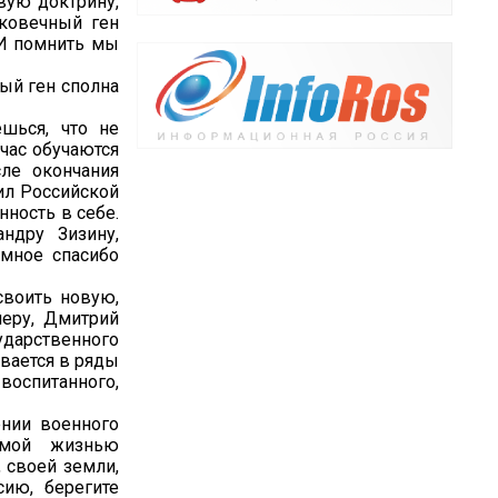
вую доктрину,
ековечный ген
 И помнить мы
ный ген сполна
шься, что не
час обучаются
сле окончания
ил Российской
нность в себе.
ндру Зизину,
омное спасибо
своить новую,
меру, Дмитрий
дарственного
ывается в ряды
оспитанного,
ении военного
амой жизнью
 своей земли,
ию, берегите