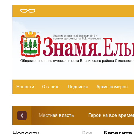
Новости
О газете
Подписка
Архив номеров
Местная власть
Герои на все време
Новости
Все
Берегите