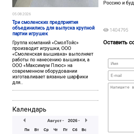
Россию и буд
05.08.2026
Три смоленских предприятия
объединились для выпуска крупной
1404795
партии игрушек
Оставить с
Группа компаний «СмолТойс»
производит игрушки, ООО
«Смоленская вышивка» выполняет
работы по нанесению вышивки, а
ООО «Максимум Плюс» на
современном оборудовании
изготавливает вязаные шарфики
для...
Календарь
Август
2026
Пн
Вт
Ср
Чт
Пт
Сб
Вс