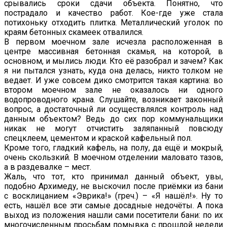
срывались сроки сдачи объекта. Понятно, что
пострадало и качество работ. Кое-где уже стала
потихоньку отходить плитка. Металлический уголок по
краям бетонных скамеек отвалился.
В первом моечном зале исчезла расположенная в
центре массивная бетонная скамья, на которой, в
основном, и мылись люди. Кто её разобрал и зачем? Как
я ни пытался узнать, куда она делась, никто толком не
ведает. И уже совсем дико смотрится такая картина: во
втором моечном зале не оказалось ни одного
водопроводного крана. Слушайте, возникает законный
вопрос, а достаточный ли осуществлялся контроль над
данным объектом? Ведь до сих пор коммунальщики
никак не могут отчистить заляпанный повсюду
спецклеем, цементом и краской кафельный пол.
Кроме того, гладкий кафель, на полу, да ещё и мокрый,
очень скользкий. В моечном отделении маловато тазов,
а в раздевалке – мест.
Жаль, что тот, кто принимал данный объект, увы,
подобно Архимеду, не выскочил после приёмки из бани
с восклицанием «Эврика!» (греч.) – «Я нашёл!». Ну то
есть, нашёл все эти самые досадные недочёты. А пока
выход из положения нашли сами посетители бани: по их
многочисленным просьбам помывка с прошлой недели