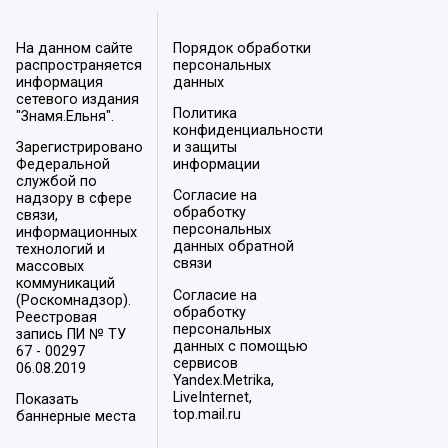
На данном сайте
Порядок обработки
распространяется
персональных
информация
данных
сетевого издания
Политика
"Знамя.Ельня".
конфиденциальности
Зарегистрировано
и защиты
Федеральной
информации
службой по
Согласие на
надзору в сфере
обработку
связи,
персональных
информационных
данных обратной
технологий и
связи
массовых
коммуникаций
Согласие на
(Роскомнадзор).
обработку
Реестровая
персональных
запись ПИ № ТУ
данных с помощью
67 - 00297
сервисов
06.08.2019
Yandex.Metrika,
LiveInternet,
Показать
top.mail.ru
баннерные места