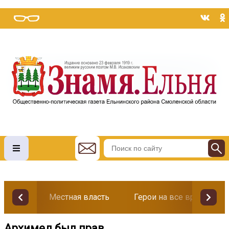
Местная власть
Герои на все времена
Архимед был прав