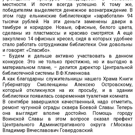
местности. И почти всегда успешно. К тому же,
победителям выделяется денежное вознаграждение. В
этом году ельнинские библиотекари «заработали» 94
тысячи рублей. На эти деньги заменены двери в
тамбуре и коридоре. Новые, офисные, белого цвета,
сделаны из пластмассы и красиво смотрятся. А ещё
закуплено 14 офисных кресел, сидя в которых удобнее
стало работать сотрудникам библиотеки. Они довольны
и говорят: «Спасибо».
– Будем и дальше активно участвовать в данном
конкурсе. Это не только престижно, но и выгодно в
материальном плане, – делится директор Центральной
библиотечной системы В.Ф.Клиенкова.
А как благодарны служительницы нашего Храма Книги
Губернатору Смоленщины Алексею Островскому,
который откликнулся на их просьбу, и в здании
библиотеки появилась современная туалетная комната.
В сентябре завершился качественный, надо отметить,
ремонт чугунной ограды сквера Боевой Славы. Теперь
она выглядит вполне достойно. Помощь городу
Воинской Славы в этом вопросе оказал префект
Центрального Административного округа г.Москвы
Владимир Вячеславович Говердовский.