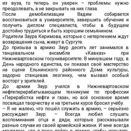
из вуза, то теперь он уверен – проблемы нужно
преодолевать, а не закрывать на них глаза.
После демобилизации Вадим собирается
восстановиться в университете, завершить обучение и
получить диплом специалиста, чтобы в будущем
достойно трудиться и быть хорошим семьянином.
Родители Заура Керимова, которые с нетерпением ждут
возвращения сына, живут в Сургуте.
До призыва в армию Заур десять лет занимался в
танцевальном ансамбле «Кавказ» при
Нижневартовском госуниверситете. В минувшем году, в
День народного единства, он показал своё мастерство
на сцене Ельнинского районного Дома культуры,
задорно станцевав лезгинку, чем вызвал особый
восторг у зрителей.
До армии Заур учился в Нижневартовском
нефтеперерабатывающем техникуме по профессии
«Переработка нефти и газа», но всё основное время
посвящал творчеству и на третьем курсе бросил учёбу.
– Я не жалею, что пошёл служить в армию, – серьёзно
рассуждает Заур. – Всегда любил слушать
воспоминания отца и дяди, которые рассказывали
разные случаи из своей армейской жизни. И мне всегда
мечталось, что я тоже пойду в армию, чтобы испытать