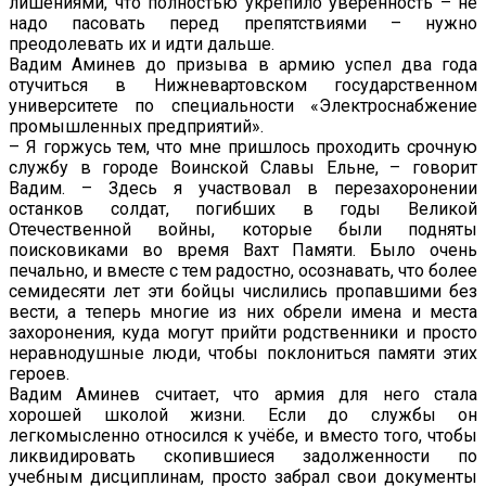
лишениями, что полностью укрепило уверенность – не
надо пасовать перед препятствиями – нужно
преодолевать их и идти дальше.
Вадим Аминев до призыва в армию успел два года
отучиться в Нижневартовском государственном
университете по специальности «Электроснабжение
промышленных предприятий».
– Я горжусь тем, что мне пришлось проходить срочную
службу в городе Воинской Славы Ельне, – говорит
Вадим. – Здесь я участвовал в перезахоронении
останков солдат, погибших в годы Великой
Отечественной войны, которые были подняты
поисковиками во время Вахт Памяти. Было очень
печально, и вместе с тем радостно, осознавать, что более
семидесяти лет эти бойцы числились пропавшими без
вести, а теперь многие из них обрели имена и места
захоронения, куда могут прийти родственники и просто
неравнодушные люди, чтобы поклониться памяти этих
героев.
Вадим Аминев считает, что армия для него стала
хорошей школой жизни. Если до службы он
легкомысленно относился к учёбе, и вместо того, чтобы
ликвидировать скопившиеся задолженности по
учебным дисциплинам, просто забрал свои документы