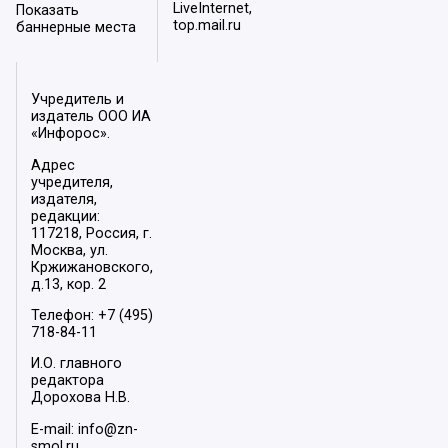
LiveInternet,
Показать
top.mail.ru
баннерные места
Учредитель и
издатель ООО ИА
«Инфорос».
Адрес
учредителя,
издателя,
редакции:
117218, Россия, г.
Москва, ул.
Кржижановского,
д.13, кор. 2
Телефон: +7 (495)
718-84-11
И.О. главного
редактора
Дорохова Н.В.
E-mail: info@zn-
smol.ru