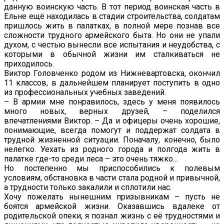
данную воинскую часть. В тот период воинская часть в
Ельне ещё находилась в стадии строительства, солдатам
пришлось жить в палатках, в полной мере познав все
сложности трудного армейского быта. Но они не упали
духом, с честью вынесли все испытания и неудобства, с
которыми в обычной жизни им сталкиваться не
приходилось.
Виктор Головченко родом из Нижневартовска, окончил
11 классов, в дальнейшем планирует поступить в одно
из профессиональных учебных заведений.
– В армии мне понравилось, здесь у меня появилось
много новых, верных друзей, – поделился
впечатлениями Виктор. – Да и офицеры очень хорошие,
понимающие, всегда помогут и поддержат солдата в
трудной жизненной ситуации. Поначалу, конечно, было
нелегко. Уехать из родного города и полгода жить в
палатке где-то среди леса – это очень тяжко…
Но постепенно мы приспособились к полевым
условиям, обстановка в части стала родной и привычной,
а трудности только закалили и сплотили нас.
Хочу пожелать нынешним призывникам – пусть не
боятся армейской жизни. Оказавшись вдалеке от
родительской опеки, я познал жизнь с её трудностями и