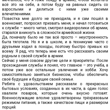
всё это на себе, а потом буду на равных сидеть со
взрослыми и делиться с ними уже своими
впечатлениями.
Повестка мне долго не приходила, и я сам пошёл в
военкомат, попросил призвать меня, и начал готовиться
к службе – много читал, смотрел видеоролики об армии,
старался вникнуть в сложности армейской жизни.
Да, поначалу было не так всё просто – неустроенность
быта тяготила. Но я и в школе, и в техникуме часто с
друзьями ходил в походы, поэтому быстро привык ко
всему. Я рад, что теперь мне есть что рассказать своим
родным о своей службе в армии.
Сейчас у меня совсем другие цели и приоритеты. После
прохождения службы я понял, что главное – это учёба, а
потом уже все остальные увлечения и хобби. Хочу
самостоятельно заняться бизнесом, чтобы обеспечить
своё будущее и будущее своей семьи.
Ребята с удовольствием рассказали о прекрасных
бытовых условиях, созданных в их части, в один голос
хвалили поваров, которые очень вкусно готовят.
Военнослужащие вполне удовлетворены трёхразовым
режимом питания, а также качеством пищи и размером
порций.