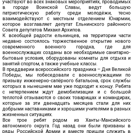
участвуют во всех знаковых мероприятиях, проводимых
в городе Воинской Славы, ведут большую
патриотическую работу среди молодёжи, тесно
взаимодействуют с местным отделением Юнармии,
которое возглавляет депутат Ельнинского районного
Совета депутатов Михаил Архипов.
К всеобщей радости ельнинцев, на территории части
недавно состоялось торжественное открытие нового
современного военного городка, где для
военнослужащих созданы все необходимые санитарно-
бытовые условия, оборудованы комнаты для отдыха и
занятий спортом, а также учебные классы.
В преддверии всероссийского праздника – Дня Великой
Победы, мы побеседовали с военнослужащими по
призыву инженерно-сапёрного батальона, срок службы
которых в нынешнем мае уже подходит к концу. Ребята
с нетерпением ждут демобилизации и с большой
теплотой отзываются о своих товарищах и командирах,
которые за эти двенадцать месяцев стали для них
добрыми наставниками и хорошими учителями в разных
жизненных ситуациях.
Все трое ребят родом из Ханты-Мансийского
автономного округа. Год назад они были призваны в
ряды Российской Армии и вместе пришли служить в