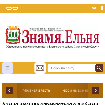
Местная власть
Герои на все времена
Армия научила справляться с любыми