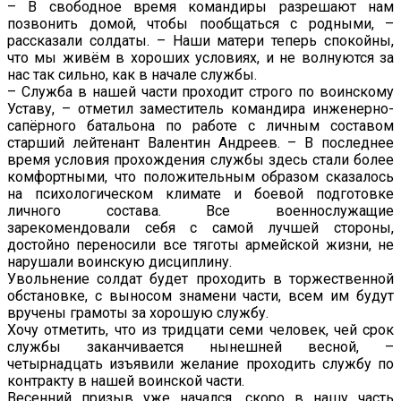
– В свободное время командиры разрешают нам
позвонить домой, чтобы пообщаться с родными, –
рассказали солдаты. – Наши матери теперь спокойны,
что мы живём в хороших условиях, и не волнуются за
нас так сильно, как в начале службы.
– Служба в нашей части проходит строго по воинскому
Уставу, – отметил заместитель командира инженерно-
сапёрного батальона по работе с личным составом
старший лейтенант Валентин Андреев. – В последнее
время условия прохождения службы здесь стали более
комфортными, что положительным образом сказалось
на психологическом климате и боевой подготовке
личного состава. Все военнослужащие
зарекомендовали себя с самой лучшей стороны,
достойно переносили все тяготы армейской жизни, не
нарушали воинскую дисциплину.
Увольнение солдат будет проходить в торжественной
обстановке, с выносом знамени части, всем им будут
вручены грамоты за хорошую службу.
Хочу отметить, что из тридцати семи человек, чей срок
службы заканчивается нынешней весной, –
четырнадцать изъявили желание проходить службу по
контракту в нашей воинской части.
Весенний призыв уже начался, скоро в нашу часть