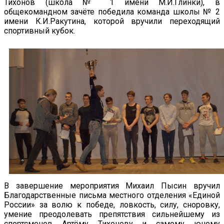
Тихонов (школа № 1 имени М.И.Глинки), в
общекомандном зачёте победила команда школы № 2
имени К.И.Ракутина, которой вручили переходящий
спортивный кубок.
В завершение мероприятия Михаил Пысин вручил
Благодарственные письма местного отделения «Единой
России» за волю к победе, ловкость, силу, сноровку,
умение преодолевать препятствия сильнейшему из
спортсменов Артёму Тихонову и самому юному