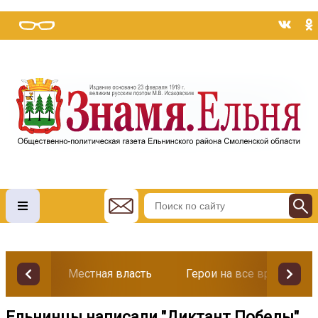
Местная власть
Герои на все времена
Ельнинцы написали "Диктант Победы"