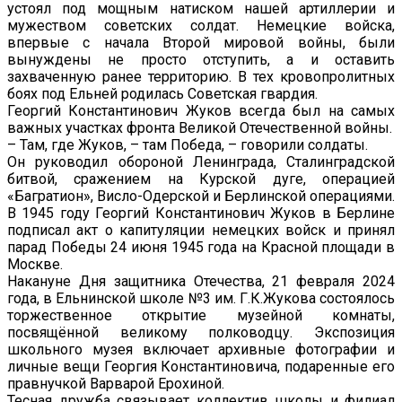
устоял под мощным натиском нашей артиллерии и
мужеством советских солдат. Немецкие войска,
впервые с начала Второй мировой войны, были
вынуждены не просто отступить, а и оставить
захваченную ранее территорию. В тех кровопролитных
боях под Ельней родилась Советская гвардия.
Георгий Константинович Жуков всегда был на самых
важных участках фронта Великой Отечественной войны.
– Там, где Жуков, – там Победа, – говорили солдаты.
Он руководил обороной Ленинграда, Сталинградской
битвой, сражением на Курской дуге, операцией
«Багратион», Висло-Одерской и Берлинской операциями.
В 1945 году Георгий Константинович Жуков в Берлине
подписал акт о капитуляции немецких войск и принял
парад Победы 24 июня 1945 года на Красной площади в
Москве.
Накануне Дня защитника Отечества, 21 февраля 2024
года, в Ельнинской школе №3 им. Г.К.Жукова состоялось
торжественное открытие музейной комнаты,
посвящённой великому полководцу. Экспозиция
школьного музея включает архивные фотографии и
личные вещи Георгия Константиновича, подаренные его
правнучкой Варварой Ерохиной.
Тесная дружба связывает коллектив школы и филиал