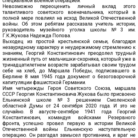
специальной военной операцией.
Невозможно переоценить личный вклад этого
талантливого советского военачальника, который в
полной мере повлиял на исход Великой Отечественной
войны. Об этом ребятам рассказала учитель истории,
руководитель музейного уголка школы №3 им.
Г.К.Жукова Надежда Попова.
Выходец из простой крестьянской семьи, благодаря
незаурядному характеру и неудержимому стремлению к
знаниям, Георгий Константинович преодолел трудный
жизненный путь от мальчишки-скорняка, который уже в
тринадцатилетнем возрасте зарабатывал своим трудом
себе на хлеб, до Маршала Победы, подписавшего в
Берлине 8 мая 1945 года документ о безоговорочной
капитуляции фашистской Германии.
Имя четырежды Героя Советского Союза, маршала
СССР Георгия Константиновича Жукова было присвоено
Ельнинской школе №3 решением Смоленской
областной Думы от 24 сентября 2020 года. И это не
случайно. В августе-сентябре 1941 года Георгий
Константинович, командуя войсками Резервного
фронта, успешно провел первую в истории Великой
Отечественной войны Ельнинскую наступательную
операцию. Он разгадал замысел противника, и враг не