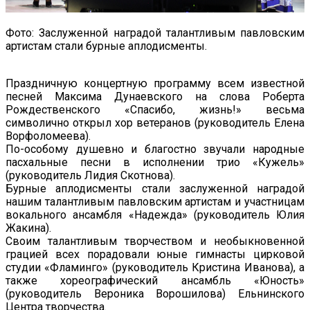
Фото: Заслуженной наградой талантливым павловским
артистам стали бурные аплодисменты.
Праздничную концертную программу всем известной
песней Максима Дунаевского на слова Роберта
Рождественского «Спасибо, жизнь!» весьма
символично открыл хор ветеранов (руководитель Елена
Ворфоломеева).
По-особому душевно и благостно звучали народные
пасхальные песни в исполнении трио «Кужель»
(руководитель Лидия Скотнова).
Бурные аплодисменты стали заслуженной наградой
нашим талантливым павловским артистам и участницам
вокального ансамбля «Надежда» (руководитель Юлия
Жакина).
Своим талантливым творчеством и необыкновенной
грацией всех порадовали юные гимнасты цирковой
студии «Фламинго» (руководитель Кристина Иванова), а
также хореографический ансамбль «Юность»
(руководитель Вероника Ворошилова) Ельнинского
Центра творчества.