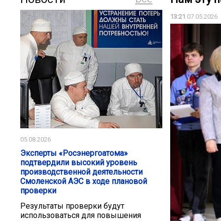
13:21
07.05.2026
05.08.2026
Эксперты «Росэнергоатома»
подтвердили высокий уровень
производственной деятельности
Смоленской АЭС в ходе плановой
проверки
Результаты проверки будут
использоваться для повышения