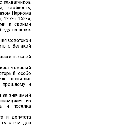
х захватчиков
 стойкость,
казом Наркома
 127-я, 153-я,
ами и своими
беду на полях
ния Советской
ить о Великой
данность своей
риветственный
оторый особо
мле позволит
её прошлому и
и за значимый
анизациям из
га и поселка
га и депутата
сть слета для