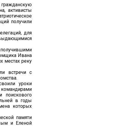
 гражданскую
на, активисты
триотическое
аций получили
легаций, для
выдающимися
, получившими
ромщика Ивана
х местах реку
ли встречи с
омства.
своили уроки
 командирами
и поискового
льней в годы
имена которых
ческой памяти
вым и Еленой