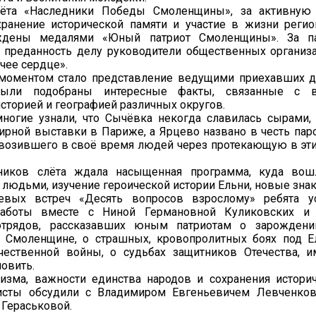
лёта «Наследники Победы Смоленщины», за активную
хранение исторической памяти и участие в жизни регио
ждены медалями «Юный патриот Смоленщины». За па
и преданность делу руководители общественных организ
чее сердце».
оментом стало представление ведущими приехавших де
ыли подобраны интересные факты, связанные с 
историей и географией различных округов.
многие узнали, что Сычёвка некогда славилась сырами
ирной выставки в Париже, а Ярцево названо в честь па
возившего в своё время людей через протекающую в эти
ников слёта ждала насыщенная программа, куда вош
людьми, изучение героической истории Ельни, новые знак
евых встреч «Десять вопросов взрослому» ребята у
работы вместе с Ниной Германовной Куликовских и
отрядов, рассказавших юным патриотам о зарождени
 Смоленщине, о страшных, кровопролитных боях под Е
чественной войны, о судьбах защитников Отечества, 
новить.
тизма, важности единства народов и сохранения истори
исты обсудили с Владимиром Евгеньевичем Левченко
Гераськовой.