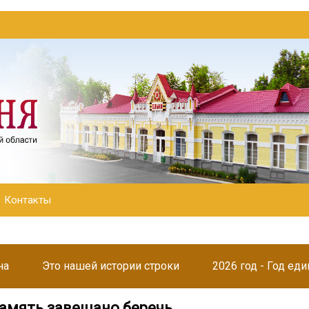
Контакты
на
Это нашей истории строки
2026 год - Год ед
память завещано беречь