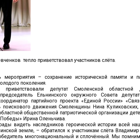
Левченков тепло приветствовал участников слёта.
ь мероприятия – сохранение исторической памяти и п
олодого поколения.
я приветствовали депутат Смоленской областной
 председатель Ельнинского окружного Совета депута
координатор партийного проекта «Единой России» «Связ
ь поискового движения Смоленщины Нина Куликовских,
бластной общественной патриотической организации дет
 Победы» Ирина Оленьчива.
рады видеть наследников героической истории всей на
инской земле, – обратился к участникам слёта Владимир
обедитель многонациональный и сплочённый. Мы помним