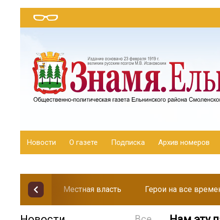
Новости
О газете
Подписка
Архив номеров
Местная власть
Герои на все време
Новости
Все
Нам эту 