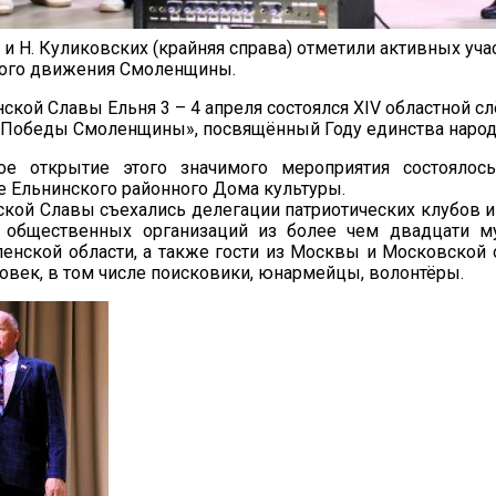
а и Н. Куликовских (крайняя справа) отметили активных уч
кого движения Смоленщины.
нской Славы Ельня 3 – 4 апреля состоялся XIV областной сл
 Победы Смоленщины», посвящённый Году единства народ
ое открытие этого значимого мероприятия состоялос
 Ельнинского районного Дома культуры.
ской Славы съехались делегации патриотических клубов и
общественных организаций из более чем двадцати м
енской области, а также гости из Москвы и Московской о
ловек, в том числе поисковики, юнармейцы, волонтёры.