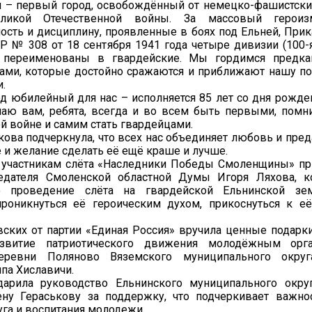
я – первый город, освобождённый от немецко-фашистски
икой Отечественной войны. За массовый героизм,
ость и дисциплину, проявленные в боях под Ельней, При
 № 308 от 18 сентября 1941 года четыре дивизии (100-я,
и переименованы в гвардейские. Мы гордимся предк
ами, которые достойно сражаются и приближают нашу по
.
 юбилейный для нас – исполняется 85 лет со дня рожде
лаю вам, ребята, всегда и во всем быть первыми, помн
й войне и самим стать гвардейцами.
кова подчеркнула, что всех нас объединяет любовь и пре
 и желание сделать её ещё краше и лучше.
а участникам слёта «Наследники Победы Смоленщины» п
едателя Смоленской областной Думы Игоря Ляхова, к
то проведение слёта на гвардейской Ельнинской зе
проникнуться её героическим духом, прикоснуться к 
ских от партии «Единая Россия» вручила ценные подарк
звитие патриотического движения молодёжным орг
деревни Поляново Вяземского муниципального окру
ипа Хиславичи.
дарила руководство Ельнинского муниципального окру
ну Гераськову за поддержку, что подчеркивает важно
уга и воспитания молодежи.