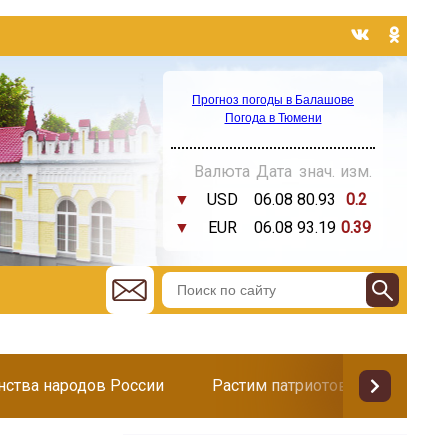
Прогноз погоды в Балашове
Погода в Тюмени
Валюта
Дата
знач.
изм.
▼
USD
06.08
80.93
0.2
▼
EUR
06.08
93.19
0.39
инства народов России
Растим патриотов
Поздр