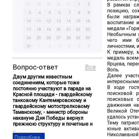
27
28
29
30
31
1
2
В рамках с
позицию, со
3
4
5
6
7
8
9
были награ
10
11
12
13
14
15
16
воспитание 
медали «Горя
17
18
19
20
21
22
23
Необычным м
24
25
26
27
28
29
30
чего ими б
31
1
2
3
4
5
6
личностями, 
К примеру, 
медаль всем
Ярцева, пере
Вопрос-ответ
Все
Вопь.
Далее участ
Двум другим известным
интересными 
соединениям, которые тоже
В ходе гост
постоянно участвуют в параде на
поисковой 
Красной площади - гвардейскому
поисковых 
танковому Кантемировскому и
движения на
гвардейскому мотострелковому
Великой Оте
Таманскому, - министр обороны
удалось уста
накануне Дня Победы вернул
Тему патрио
прежнюю структуру и почетные н
юные актив
...
Николаевной 
Подробнее...