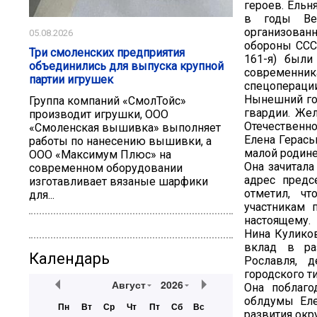
героев. Ельн
в годы Вел
организованн
05.08.2026
обороны СССР
Три смоленских предприятия
161-я) был
объединились для выпуска крупной
современник
партии игрушек
спецоперации
Нынешний год
Группа компаний «СмолТойс»
гвардии. Же
производит игрушки, ООО
Отечественно
«Смоленская вышивка» выполняет
Елена Герась
работы по нанесению вышивки, а
малой родине
ООО «Максимум Плюс» на
Она зачитал
современном оборудовании
адрес предс
изготавливает вязаные шарфики
отметил, ч
для...
участникам 
настоящему.
Нина Куликов
вклад в ра
Календарь
Рославля, 
городского т
Август
2026
Она поблаго
облдумы Еле
Пн
Вт
Ср
Чт
Пт
Сб
Вс
развития окр