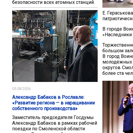
безопасности всех атомных станций.
Е. Гераськов
патриотичес
В городе Вои
«Наследники
Торжественн
большом зале
В город Воин
молодёжных 
округов Смол
более ста че
05.08.2026
Александр Бабаков в Рославле:
«Развитие региона — в наращивании
собственного производства»
Заместитель председателя Госдумы
Александр Бабаков в рамках рабочей
поездки по Смоленской области