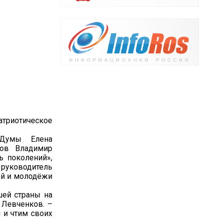
атриотическое
 Думы Елена
тов Владимир
ь поколений»,
 руководитель
ей и молодёжи
шей страны на
 Левченков. –
 и чтим своих