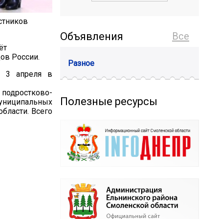
астников
Объявления
Все
ёт
ов России.
Разное
ь 3 апреля в
 подростково-
Полезные ресурсы
униципальных
бласти. Всего