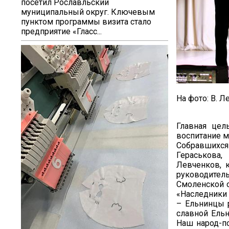
посетил Рославльский
муниципальный округ. Ключевым
пунктом программы визита стало
предприятие «Гласс...
На фото: В. 
Главная цел
воспитание м
Собравшихс
Гераськова,
Левченков, 
руководител
Смоленской о
«Наследники
– Ельнинцы 
славной Ельн
Наш народ-п