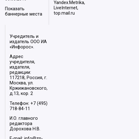
Yandex.Metrika,
LiveInternet,
Показать
top.mail.ru
баннерные места
Учредитель и
издатель ООО ИА
«Инфорос».
Адрес
учредителя,
издателя,
редакции:
117218, Россия, г.
Москва, ул.
Кржижановского,
д.13, кор. 2
Телефон: +7 (495)
718-84-11
И.О. главного
редактора
Дорохова Н.В.
E-mail: info@zn-