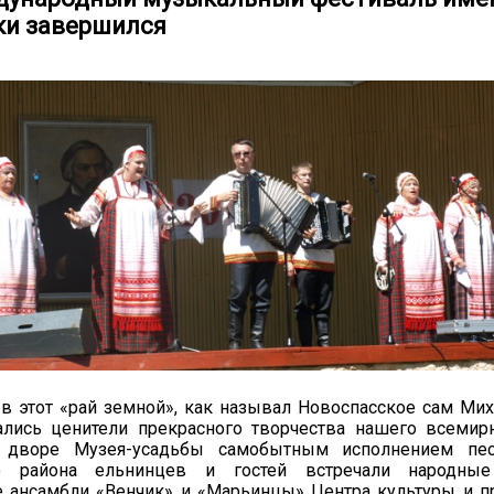
ки завершился
в этот «рай земной», как называл Новоспасское сам Ми
хались ценители прекрасного творчества нашего всемир
о дворе Музея-усадьбы самобытным исполнением пе
го района ельнинцев и гостей встречали народны
 ансамбли «Венчик» и «Марьинцы» Центра культуры и п