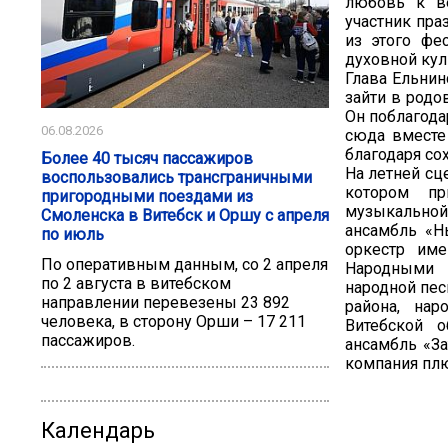
любовь к в
участник пра
из этого фе
духовной кул
Глава Ельнин
зайти в родо
Он поблагода
06.08.2026
сюда вместе
благодаря со
Более 40 тысяч пассажиров
На летней сц
воспользовались трансграничными
котором пр
пригородными поездами из
музыкальной
Смоленска в Витебск и Оршу с апреля
ансамбль «Н
по июль
оркестр име
По оперативным данным, со 2 апреля
Народными 
по 2 августа в витебском
народной пес
направлении перевезены 23 892
района, нар
человека, в сторону Орши – 17 211
Витебской о
пассажиров.
ансамбль «За
компания плю
Календарь