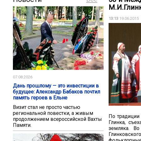
М.И.Глин
13:13
19.06.2015
07.08.2026
Дань прошлому — это инвестиции в
будущее: Александр Бабаков почтил
память героев в Ельне
Визит стал не просто частью
региональной повестки, а живым
По традиции 
продолжением всероссийской Вахты
Глинка, съе
Памяти.
земляка. В
Глинковско
фольклорные