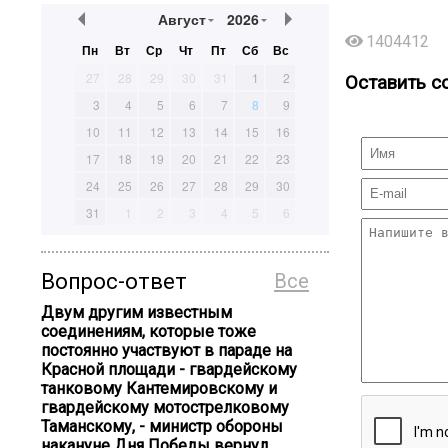
Август
2026
1404412
Пн
Вт
Ср
Чт
Пт
Сб
Вс
27
28
29
30
31
1
2
Оставить с
3
4
5
6
7
8
9
10
11
12
13
14
15
16
17
18
19
20
21
22
23
24
25
26
27
28
29
30
31
1
2
3
4
5
6
Вопрос-ответ
Все
Двум другим известным
соединениям, которые тоже
постоянно участвуют в параде на
Красной площади - гвардейскому
танковому Кантемировскому и
гвардейскому мотострелковому
Таманскому, - министр обороны
накануне Дня Победы вернул