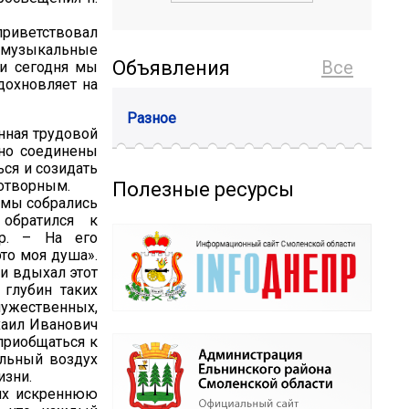
приветствовал
о музыкальные
Объявления
Все
 и сегодня мы
дохновляет на
Разное
нная трудовой
чно соединены
ься и созидать
дотворным.
Полезные ресурсы
 мы собрались
обратился к
ор. – На его
то моя душа».
и вдыхал этот
 глубин таких
мужественных,
хаил Иванович
приобщаться к
ельный воздух
изни.
 их искреннюю