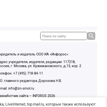
чредитель и издатель ООО ИА «Инфорос».
дрес учредителя, издателя, редакции: 117218,
оссия, г. Москва, ул. Кржижановского, д.13, кор. 2
елефон: +7 (495) 718-84-11
.О. главного редактора Дорохова Н.В.
-mail: info@zn-smol.ru
азработчик сайта –
INFOROS
2026
ы в социальных сетях:
, LiveInternet, top.mail.ru, которые также используют