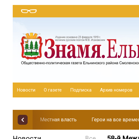
Новости
О газете
Подписка
Архив номеров
Местная власть
Герои на все време
Новости
Все
58-й Меж