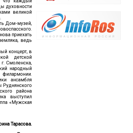
, что каждый
ды духовности
ками великой
.
ть Дом-музей,
овоспасского.
нова приехать
земляка, ведь
ный концерт, в
кой детской
г. Смоленска,
кий народный
 филармонии.
ики ансамбля
ы Руднянского
ского района
ика выступил
уппа «Мужская
рина Тарасова.