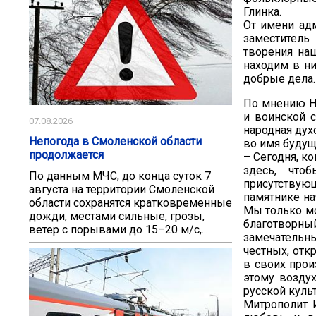
Глинка.
От имени ад
заместитель
творения на
находим в ни
добрые дела.
По мнению Ни
и воинской с
07.08.2026
народная дух
Непогода в Смоленской области
во имя будущ
продолжается
– Сегодня, к
здесь, что
По данным МЧС, до конца суток 7
присутству
августа на территории Смоленской
памятнике на
области сохранятся кратковременные
Мы только мо
дожди, местами сильные, грозы,
благотворны
ветер с порывами до 15–20 м/с,...
замечательн
честных, отк
в своих прои
этому воздух
русской куль
Митрополит 