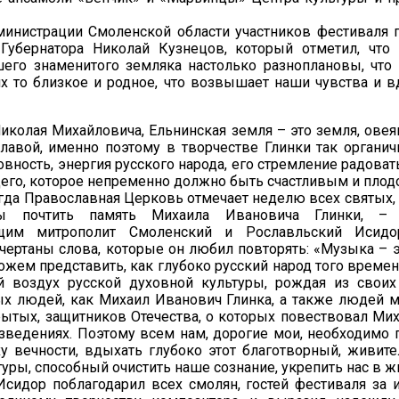
министрации Смоленской области участников фестиваля 
 Губернатора Николай Кузнецов, который отметил, чт
шего знаменитого земляка настолько разноплановы, что
х то близкое и родное, что возвышает наши чувства и в
колая Михайловича, Ельнинская земля – это земля, овея
лавой, именно поэтому в творчестве Глинки так органи
овность, энергия русского народа, его стремление радоват
его, которое непременно должно быть счастливым и пло
огда Православная Церковь отмечает неделю всех святых,
бы почтить память Михаила Ивановича Глинки, – 
ющим митрополит Смоленский и Рославльский Исид
чертаны слова, которые он любил повторять: «Музыка – э
жем представить, как глубоко русский народ того времен
й воздух русской духовной культуры, рождая из своих
ых людей, как Михаил Иванович Глинка, а также людей 
рытых, защитников Отечества, о которых повествовал Ми
зведениях. Поэтому всем нам, дорогие мои, необходимо 
у вечности, вдыхать глубоко этот благотворный, живит
туры, способный очистить наше сознание, укрепить нас в ж
Исидор поблагодарил всех смолян, гостей фестиваля за