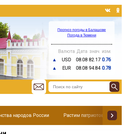
Прогноз погоды в Балашове
Погода в Тюмени
Валюта
Дата
знач.
изм.
▲
USD
08.08
82.17
0.76
▲
EUR
08.08
94.84
0.78
инства народов России
Растим патриотов
Поздр
ни