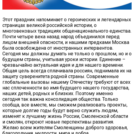
Этот праздник напоминает о героических и легендарных
страницах великой российской истории, о
многовековых традициях общенационального единства.
Почти четыре века назад народ объединился перед
лицом внешней опасности, и нашими предками Москва
была освобождена от иностранных интервентов.
Сегодня мы должны думать не только о прошлом, но и о
будущем страны, учитывая уроки истории. Единение –
чрезвычайно актуальная идея и для нашего времени.
Общая цель всегда сплачивала россиян, поднимала их на
защиту суверенитета родной страны. Современные
глобальные вызовы нашему Отечеству требуют от всех
нас сплоченности во имя будущего нашего государства,
наших детей, родных и близких. Поэтому именно
сегодня так важна консолидация общества. Только
сообща, все вместе, мы сможем реализовать проекты,
которые долгие годы будут верно служить людям,
изменят к лучшему жизнь России, Смоленской области
и смолян, откроют новые перспективы развития.
Желаю всем жителям Смоленщины доброго здоровья,
благополучия, мудрости, мира и добра.