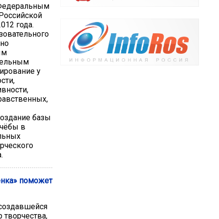
 Федеральным
 Российской
012 года.
зовательного
ьно
ым
тельным
мирование у
сти,
ивности,
равственных,
создание базы
чёбы в
льных
орческого
.
ёнка» поможет
 создавшейся
р творчества,