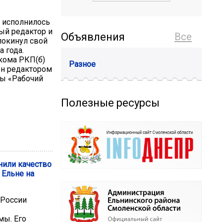
, исполнилось
вый редактор и
Объявления
Все
покинул свой
а года.
кома РКП(б)
Разное
ен редактором
ты «Рабочий
Полезные ресурсы
или качество
 Ельне на
 России
мы. Его