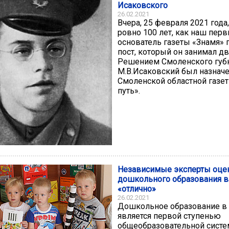
Исаковского
26.02.2021
Вчера, 25 февраля 2021 года
ровно 100 лет, как наш пер
основатель газеты «Знамя» 
пост, который он занимал дв
Решением Смоленского губ
М.В.Исаковский был назнач
Смоленской областной газе
путь».
Независимые эксперты оцен
дошкольного образования в
«отлично»
26.02.2021
Дошкольное образование в
является первой ступенью
общеобразовательной систе