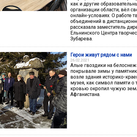
как и другие образовательн
организации области, вёл св
онлайн-условиях. О работе т
объединений в дистанцион
рассказала заместитель дир
Ельнинского Центра творчес
Зубарева.
Герои живут рядом с нами
26.02.2021
Алые гвоздики на белосне
покрывале зимы у памятник
возле здания историко-кра
музея, как символ памяти о т
кровью окропил чужую зе
Афганистана.