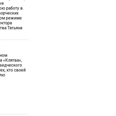
ые
ою работу в
ворческих
ном режиме
ектора
тва Татьяна
жном
а «Клятва»,
еведческого
ех, кто своей
млю