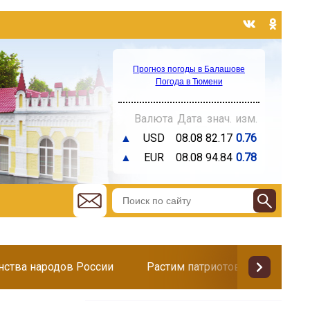
Прогноз погоды в Балашове
Погода в Тюмени
Валюта
Дата
знач.
изм.
▲
USD
08.08
82.17
0.76
▲
EUR
08.08
94.84
0.78
инства народов России
Растим патриотов
Поздр