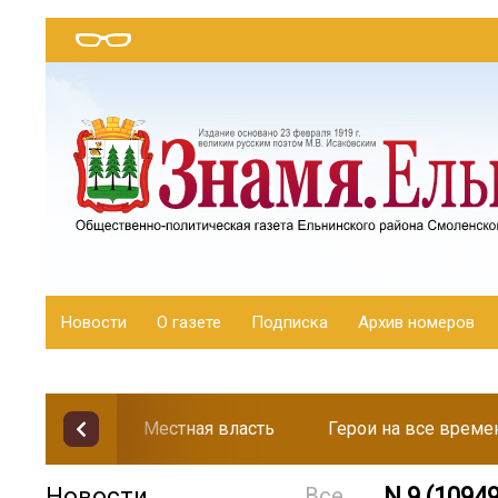
Новости
О газете
Подписка
Архив номеров
Местная власть
Герои на все време
Новости
Все
N 9 (1094