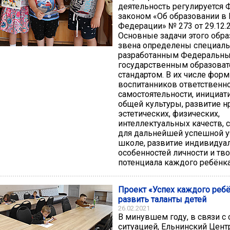
деятельность регулируется
законом «Об образовании в
Федерации» № 273 от 29.12.2
Основные задачи этого обра
звена определены специал
разработанным Федеральн
государственным образова
стандартом. В их числе фор
воспитанников ответственно
самостоятельности, инициат
общей культуры, развитие н
эстетических, физических,
интеллектуальных качеств, 
для дальнейшей успешной у
школе, развитие индивидуа
особенностей личности и тв
потенциала каждого ребёнка
Проект «Успех каждого реб
развить таланты детей
26.02.2021
В минувшем году, в связи с
ситуацией, Ельнинский Цент