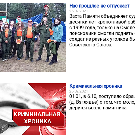
Нас прошлое не отпускает
26.02.2021
Вахта Памяти объединяет с
десятки лет кропотливой ра
с 1999 года, только на Смол
поисковики смогли поднять 
солдат из разных уголков 
Советского Союза.
Криминальная хроника
26.02.2021
01.01, в 6.10, поступило обр
(д. Взглядье) о том, что мо
дерутся возле памятника.