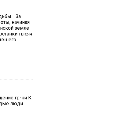
удьбы… За
боты, начиная
енской земле
останки тысяч
бывшего
ащение гр-ки К.
лодые люди