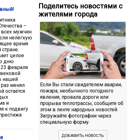
Поделитесь новостями с
авный!
жителями города
итника
Отечества –
я всех мужчин
если нелёгкую
оящее время
 стране.
вает целое
ко дню
 23 февраля
м вековой
в нашей
Если Вы стали свидетелем аварии,
е раз менял
пожара, необычного погодного
й остаётся
явления, провала дороги или
одых
ма и
прорыва теплотрассы, сообщите об
я к подвигу
этом в ленте народных новостей.
престижа
Загружайте фотографии через
специальную форму.
ДОБАВИТЬ НОВОСТЬ
ла