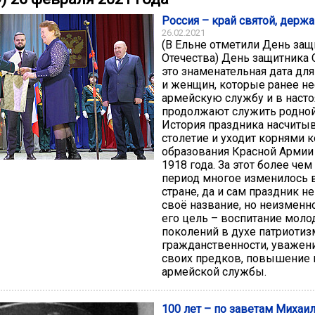
Россия – край святой, держ
26.02.2021
(В Ельне отметили День защ
Отечества) День защитника 
это знаменательная дата дл
и женщин, которые ранее н
армейскую службу и в наст
продолжают служить родной
История праздника насчиты
столетие и уходит корнями 
образования Красной Армии
1918 года. За этот более че
период многое изменилось 
стране, да и сам праздник н
своё название, но неизменно
его цель – воспитание мол
поколений в духе патриотиз
гражданственности, уважени
своих предков, повышение 
армейской службы.
100 лет – по заветам Михаи