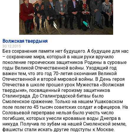
Волжская твердыня
30.12.2015
Без сохранения памяти нет будущего. А будущее для нас
– сохранение мира, который в наши руки вручило
поколение героических защитников Родины в суровые
годы Великой Отечественной войны. Уходящий год
важен тем, что это год 70-летия окончания Великой
Отечественной и второй мировой войны. В День героя
Отечества в школе прошел урок Мужества «Волжская
твердыня», посвященный героизму защитников
Сталинграда. До Сталинградской битвы было
Смоленское сражение. Только на нашем Ушаковском
поле полегло 45 тысяч советских солдат и офицеров. На
Соловьевой переправе нельзя было учесть число
погибших, которых унесли кровавые воды Днепра в
никуда. Получив по зубам на нашей Смоленской земле,
фашисты стали искать другие подступы к Москве.