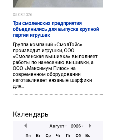
05.08.2026
Три смоленских предприятия
объединились для выпуска крупной
партии игрушек
Группа компаний «СмолТойс»
производит игрушки, ООО
«Смоленская вышивка» выполняет
работы по нанесению вышивки, а
ООО «Максимум Плюс» на
современном оборудовании
изготавливает вязаные шарфики
для...
Календарь
Август
2026
Пн
Вт
Ср
Чт
Пт
Сб
Вс