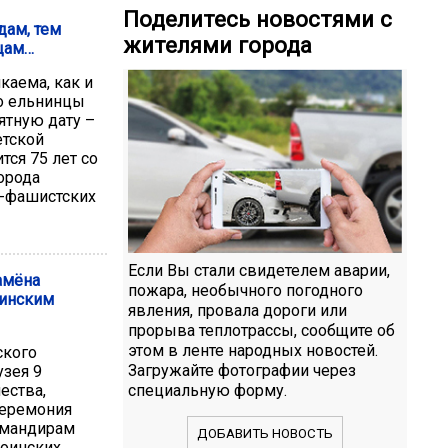
Поделитесь новостями с
дам, тем
жителями города
цам…
каема, как и
о ельнинцы
ятную дату –
етской
тся 75 лет со
орода
о-фашистских
Если Вы стали свидетелем аварии,
амёна
пожара, необычного погодного
инским
явления, провала дороги или
прорыва теплотрассы, сообщите об
этом в ленте народных новостей.
ского
Загружайте фотографии через
узея 9
специальную форму.
ества,
церемония
омандирам
ДОБАВИТЬ НОВОСТЬ
оинских