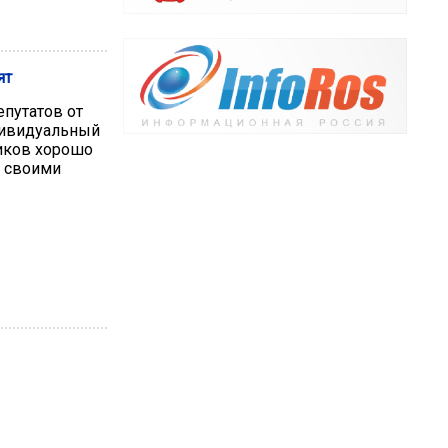
ят
епутатов от
дивидуальный
иков хорошо
 своими