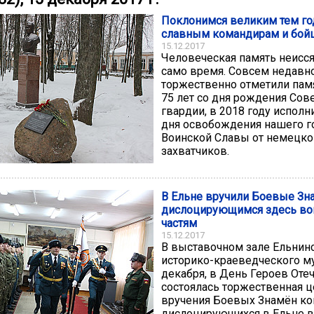
Поклонимся великим тем го
славным командирам и бой
15.12.2017
Человеческая память неисся
само время. Совсем недавн
торжественно отметили пам
75 лет со дня рождения Сов
гвардии, в 2018 году исполни
дня освобождения нашего г
Воинской Славы от немецк
захватчиков.
В Ельне вручили Боевые Зн
дислоцирующимся здесь во
частям
15.12.2017
В выставочном зале Ельнин
историко-краеведческого м
декабря, в День Героев Отеч
состоялась торжественная 
вручения Боевых Знамён к
дислоцирующихся в Ельне в