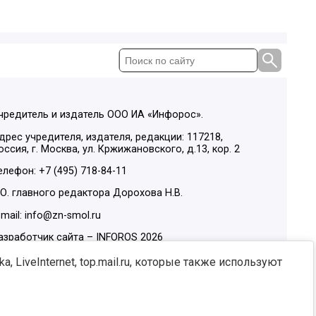
чредитель и издатель ООО ИА «Инфорос».
дрес учредителя, издателя, редакции: 117218,
оссия, г. Москва, ул. Кржижановского, д.13, кор. 2
елефон: +7 (495) 718-84-11
.О. главного редактора Дорохова Н.В.
-mail: info@zn-smol.ru
азработчик сайта –
INFOROS
2026
ы в социальных сетях:
, LiveInternet, top.mail.ru, которые также используют