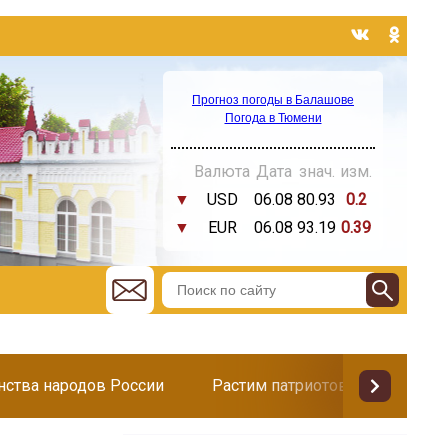
Прогноз погоды в Балашове
Погода в Тюмени
Валюта
Дата
знач.
изм.
▼
USD
06.08
80.93
0.2
▼
EUR
06.08
93.19
0.39
инства народов России
Растим патриотов
Поздр