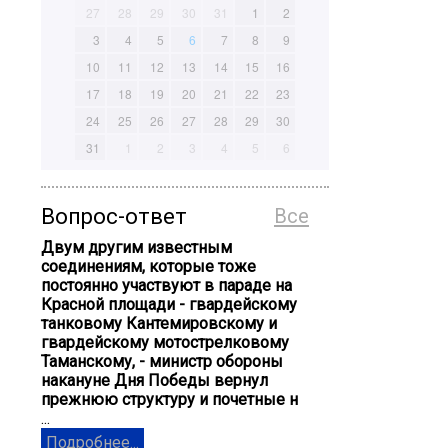
27
28
29
30
31
1
2
3
4
5
6
7
8
9
10
11
12
13
14
15
16
17
18
19
20
21
22
23
24
25
26
27
28
29
30
31
1
2
3
4
5
6
Вопрос-ответ
Все
Двум другим известным
соединениям, которые тоже
постоянно участвуют в параде на
Красной площади - гвардейскому
танковому Кантемировскому и
гвардейскому мотострелковому
Таманскому, - министр обороны
накануне Дня Победы вернул
прежнюю структуру и почетные н
...
Подробнее...