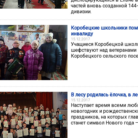
частей вновь созданной 144
дивизии.
Коробецкие школьники пом
инвалиду
15.12.2017
Учащиеся Коробецкой школ
шефствуют над ветеранами
Коробецкого сельского посе
В лесу родилась ёлочка, в л
15.12.2017
Наступает время всеми лю
новогодних и рождественск
праздников, на которых гла
станет символ Нового года –