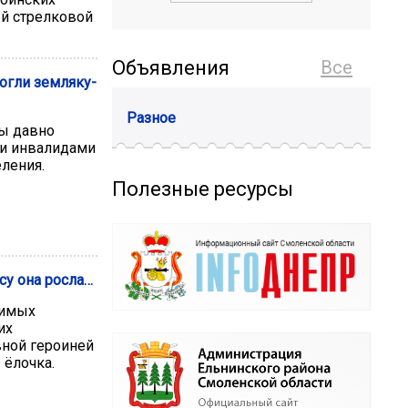
-й стрелковой
Объявления
Все
огли земляку-
Разное
ы давно
 и инвалидами
ления.
Полезные ресурсы
есу она росла…
бимых
их
вной героиней
 ёлочка.