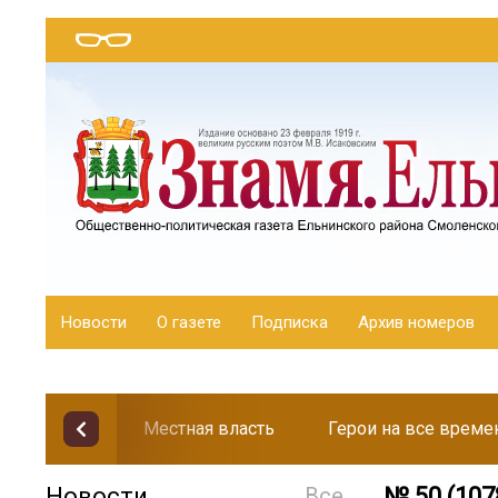
Новости
О газете
Подписка
Архив номеров
Местная власть
Герои на все време
Новости
Все
№ 50 (107