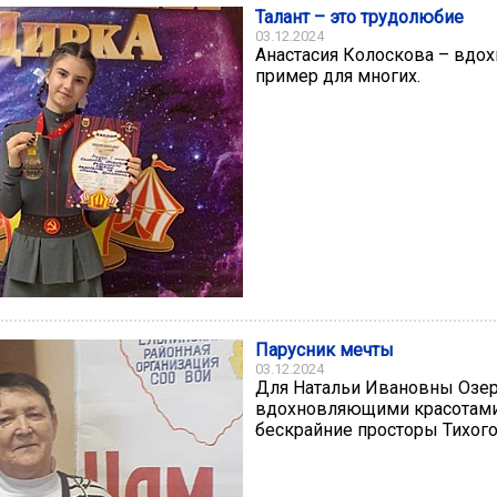
Талант – это трудолюбие
03.12.2024
Анастасия Колоскова – вд
пример для многих.
Парусник мечты
03.12.2024
Для Натальи Ивановны Озе
вдохновляющими красотами
бескрайние просторы Тихого