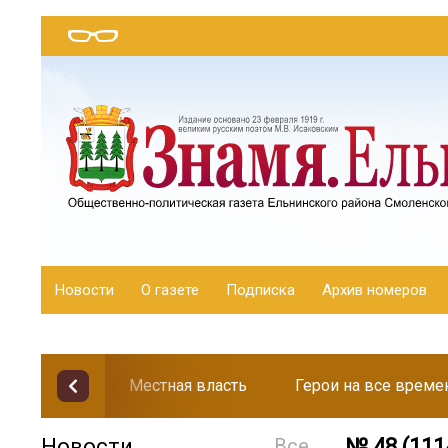
Новости
О газете
Подписка
Архив номеров
Местная власть
Герои на все време
Новости
Все
№ 48 (111