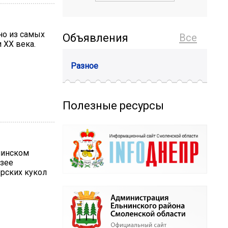
но из самых
Объявления
Все
 XX века.
Разное
Полезные ресурсы
нинском
зее
рских кукол