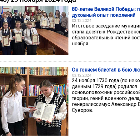
80-летие Великой Победы: п
духовный опыт поколений
03.12.2024
Итоговое заседание муници
этапа десятых Рождественс
образовательных чтений сос
ноября.
Он гением блистал в бою л
03.12.2024
24 ноября 1730 года (по не
данным 1729 года) родился
основоположник российско
теории, гений военного дела
генералиссимус Александр 
Суворов.