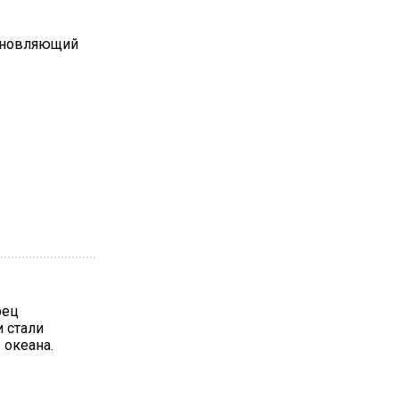
охновляющий
рец
 стали
 океана.