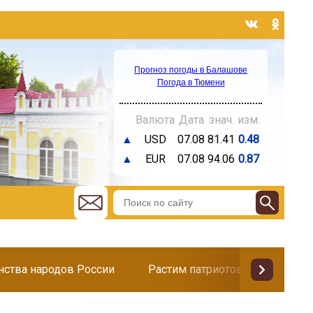
Прогноз погоды в Балашове
Погода в Тюмени
Валюта
Дата
знач.
изм.
▲
USD
07.08
81.41
0.48
▲
EUR
07.08
94.06
0.87
инства народов России
Растим патриотов
Поздр