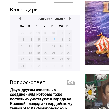
Календарь
Август
2026
Пн
Вт
Ср
Чт
Пт
Сб
Вс
27
28
29
30
31
1
2
3
4
5
6
7
8
9
10
11
12
13
14
15
16
17
18
19
20
21
22
23
24
25
26
27
28
29
30
31
1
2
3
4
5
6
Вопрос-ответ
Все
Двум другим известным
соединениям, которые тоже
постоянно участвуют в параде на
Красной площади - гвардейскому
танковому Кантемировскому и