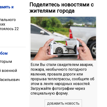
Поделитесь новостями с
амять и
жителями города
пального
ких
тоялось 22
юбом
которым
Если Вы стали свидетелем аварии,
пожара, необычного погодного
й военной
явления, провала дороги или
,
прорыва теплотрассы, сообщите об
Васильевич
этом в ленте народных новостей.
Загружайте фотографии через
специальную форму.
ДОБАВИТЬ НОВОСТЬ