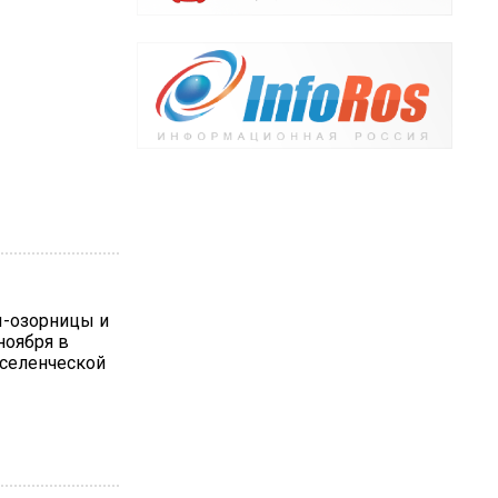
ы-озорницы и
ноября в
селенческой