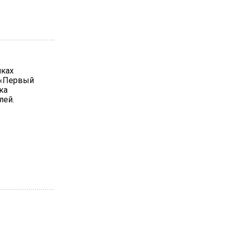
мках
 «Первый
ка
лей.