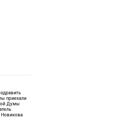
оздравить
лы приехали
ной Думы
атель
 Новикова.