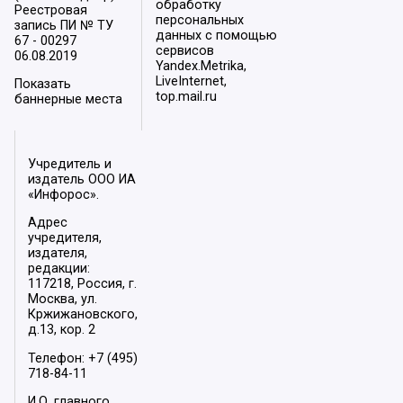
обработку
Реестровая
персональных
запись ПИ № ТУ
данных с помощью
67 - 00297
сервисов
06.08.2019
Yandex.Metrika,
LiveInternet,
Показать
top.mail.ru
баннерные места
Учредитель и
издатель ООО ИА
«Инфорос».
Адрес
учредителя,
издателя,
редакции:
117218, Россия, г.
Москва, ул.
Кржижановского,
д.13, кор. 2
Телефон: +7 (495)
718-84-11
И.О. главного