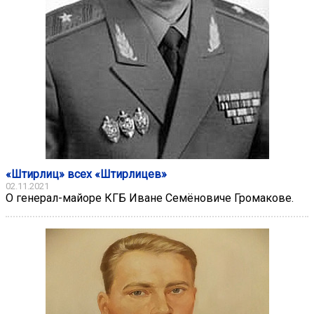
«Штирлиц» всех «Штирлицев»
02.11.2021
О генерал-майоре КГБ Иване Семёновиче Громакове.