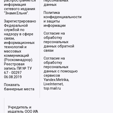
распространяется
персональных
информация
данных
сетевого издания
Политика
"Знамя.Ельня".
конфиденциальности
Зарегистрировано
и защиты
Федеральной
информации
службой по
Согласие на
надзору в сфере
обработку
связи,
персональных
информационных
данных обратной
технологий и
связи
массовых
коммуникаций
Согласие на
(Роскомнадзор).
обработку
Реестровая
персональных
запись ПИ № ТУ
данных с помощью
67 - 00297
сервисов
06.08.2019
Yandex.Metrika,
LiveInternet,
Показать
top.mail.ru
баннерные места
Учредитель и
издатель ООО ИА