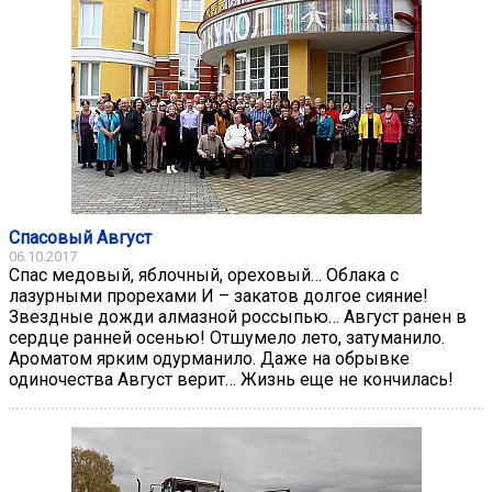
Спасовый Август
06.10.2017
Спас медовый, яблочный, ореховый… Облака с
лазурными прорехами И – закатов долгое сияние!
Звездные дожди алмазной россыпью… Август ранен в
сердце ранней осенью! Отшумело лето, затуманило.
Ароматом ярким одурманило. Даже на обрывке
одиночества Август верит… Жизнь еще не кончилась!