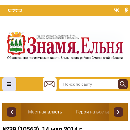
Местная власть
Герои на все времена
№39 (10563), 14 мая 2014 г.