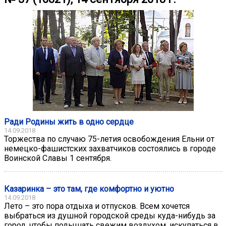
Ради Родины жить в одно сердце
14.09.2018
Торжества по случаю 75-летия освобождения Ельни от
немецко-фашистских захватчиков состоялись в городе
Воинской Славы 1 сентября.
Казаринка – это там, где комфортно и уютно
14.09.2018
Лето – это пора отдыха и отпусков. Всем хочется
выбраться из душной городской среды куда-нибудь за
город, чтобы подышать свежим воздухом, искупаться в