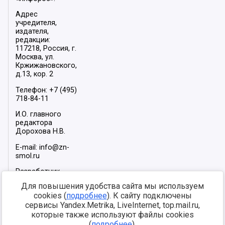
Адрес
учредителя,
издателя,
редакции:
117218, Россия, г.
Москва, ул.
Кржижановского,
д.13, кор. 2
Телефон: +7 (495)
718-84-11
И.О. главного
редактора
Дорохова Н.В.
E-mail: info@zn-
smol.ru
Разработчик
сайта –
INFOROS
Для повышения удобства сайта мы используем
2026
cookies (
подробнее
). К сайту подключены
Мы в социальных
сервисы Yandex.Metrika, LiveInternet, top.mail.ru,
сетях:
которые также используют файлы cookies
(
подробнее
).