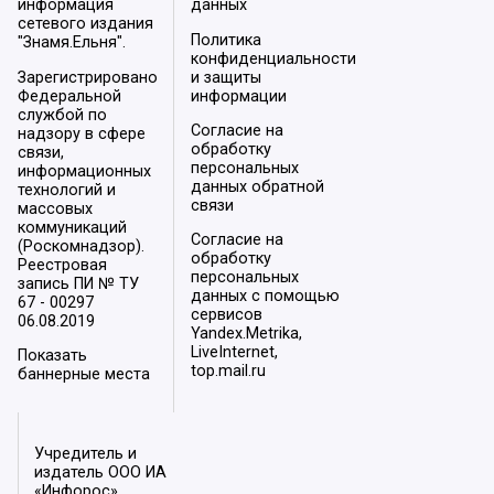
информация
данных
сетевого издания
Политика
"Знамя.Ельня".
конфиденциальности
Зарегистрировано
и защиты
Федеральной
информации
службой по
Согласие на
надзору в сфере
обработку
связи,
персональных
информационных
данных обратной
технологий и
связи
массовых
коммуникаций
Согласие на
(Роскомнадзор).
обработку
Реестровая
персональных
запись ПИ № ТУ
данных с помощью
67 - 00297
сервисов
06.08.2019
Yandex.Metrika,
LiveInternet,
Показать
top.mail.ru
баннерные места
Учредитель и
издатель ООО ИА
«Инфорос».