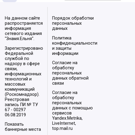
На данном сайте
Порядок обработки
распространяется
персональных
информация
данных
сетевого издания
Политика
"Знамя.Ельня".
конфиденциальности
Зарегистрировано
и защиты
Федеральной
информации
службой по
Согласие на
надзору в сфере
обработку
связи,
персональных
информационных
данных обратной
технологий и
связи
массовых
коммуникаций
Согласие на
(Роскомнадзор).
обработку
Реестровая
персональных
запись ПИ № ТУ
данных с помощью
67 - 00297
сервисов
06.08.2019
Yandex.Metrika,
LiveInternet,
Показать
top.mail.ru
баннерные места