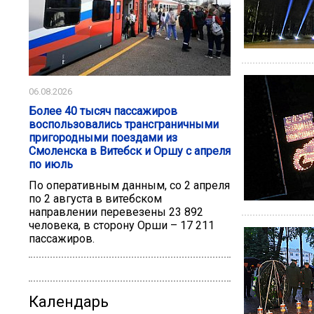
06.08.2026
Более 40 тысяч пассажиров
воспользовались трансграничными
пригородными поездами из
Смоленска в Витебск и Оршу с апреля
по июль
По оперативным данным, со 2 апреля
по 2 августа в витебском
направлении перевезены 23 892
человека, в сторону Орши – 17 211
пассажиров.
Календарь