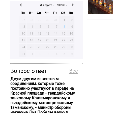
Август
2026
Пн
Вт
Ср
Чт
Пт
Сб
Вс
27
28
29
30
31
1
2
3
4
5
6
7
8
9
10
11
12
13
14
15
16
17
18
19
20
21
22
23
24
25
26
27
28
29
30
31
1
2
3
4
5
6
Вопрос-ответ
Все
Двум другим известным
соединениям, которые тоже
постоянно участвуют в параде на
Красной площади - гвардейскому
танковому Кантемировскому и
гвардейскому мотострелковому
Таманскому, - министр обороны
накануне Дня Победы вернул