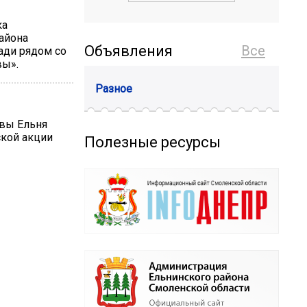
ка
айона
Объявления
Все
ади рядом со
вы».
Разное
авы Ельня
ской акции
Полезные ресурсы