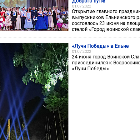
Доброго пути!
01.07.2022
Открытие главного праздни
выпускников Ельнинского р
состоялось 23 июня на площ
стелой «Город воинской сла
«Лучи Победы» в Ельне
01.07.2022
24 июня город Воинской Сл
присоединился к Всероссий
«Лучи Победы».