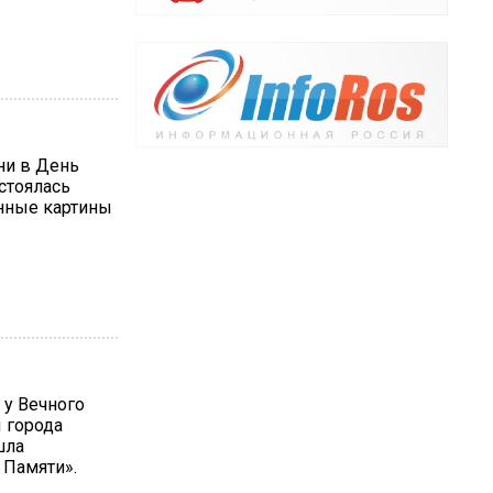
ни в День
остоялась
енные картины
, у Вечного
 города
шла
 Памяти».