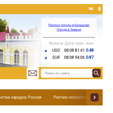
Прогноз погоды в Балашове
Погода в Тюмени
Валюта
Дата
знач.
изм.
▲
USD
08.08
81.41
0.48
▲
EUR
08.08
94.06
0.87
инства народов России
Растим патриотов
Поздр