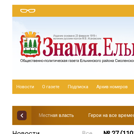
Новости
О газете
Подписка
Архив номеров
Местная власть
Герои на все време
Новости
Все
№ 27 (110