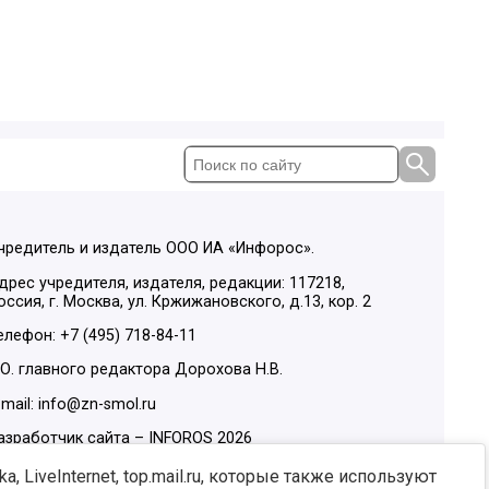
чредитель и издатель ООО ИА «Инфорос».
дрес учредителя, издателя, редакции: 117218,
оссия, г. Москва, ул. Кржижановского, д.13, кор. 2
елефон: +7 (495) 718-84-11
.О. главного редактора Дорохова Н.В.
-mail: info@zn-smol.ru
азработчик сайта –
INFOROS
2026
ы в социальных сетях:
, LiveInternet, top.mail.ru, которые также используют