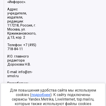
«Инфорос».
Адрес
учредителя,
издателя,
редакции:
117218, Россия, г.
Москва, ул.
Кржижановского,
д.13, кор. 2
Телефон: +7 (495)
718-84-11
И.О. главного
редактора
Дорохова Н.В.
E-mail: info@zn-
smol.ru
Разработчик
сайта –
INFOROS
Для повышения удобства сайта мы используем
2026
cookies (
подробнее
). К сайту подключены
Мы в социальных
сервисы Yandex.Metrika, LiveInternet, top.mail.ru,
сетях:
которые также используют файлы cookies