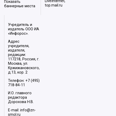
LiveInternet,
Показать
top.mail.ru
баннерные места
Учредитель и
издатель ООО ИА
«Инфорос».
Адрес
учредителя,
издателя,
редакции:
117218, Россия, г.
Москва, ул.
Кржижановского,
д.13, кор. 2
Телефон: +7 (495)
718-84-11
И.О. главного
редактора
Дорохова Н.В.
E-mail: info@zn-
smol.ru