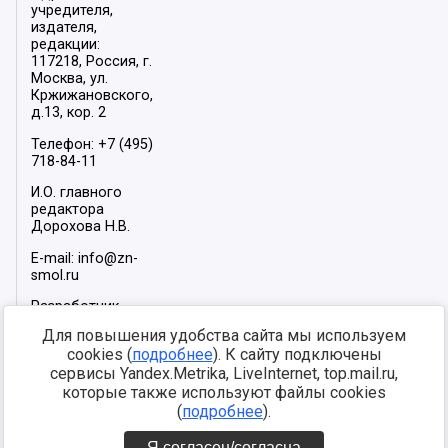
учредителя,
издателя,
редакции:
117218, Россия, г.
Москва, ул.
Кржижановского,
д.13, кор. 2
Телефон: +7 (495)
718-84-11
И.О. главного
редактора
Дорохова Н.В.
E-mail: info@zn-
smol.ru
Разработчик
сайта –
INFOROS
Для повышения удобства сайта мы используем
2026
cookies (
подробнее
). К сайту подключены
Мы в социальных
сервисы Yandex.Metrika, LiveInternet, top.mail.ru,
сетях:
которые также используют файлы cookies
(
подробнее
).
Я согласен/согласна