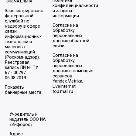
Политика
"Знамя.Ельня".
конфиденциальности
Зарегистрировано
и защиты
Федеральной
информации
службой по
Согласие на
надзору в сфере
обработку
связи,
персональных
информационных
данных обратной
технологий и
связи
массовых
коммуникаций
Согласие на
(Роскомнадзор).
обработку
Реестровая
персональных
запись ПИ № ТУ
данных с помощью
67 - 00297
сервисов
06.08.2019
Yandex.Metrika,
LiveInternet,
Показать
top.mail.ru
баннерные места
Учредитель и
издатель ООО ИА
«Инфорос».
Адрес