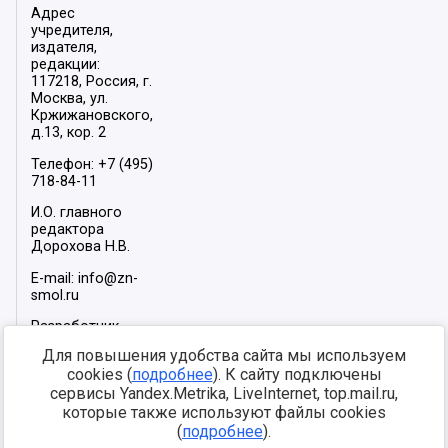
Адрес
учредителя,
издателя,
редакции:
117218, Россия, г.
Москва, ул.
Кржижановского,
д.13, кор. 2
Телефон: +7 (495)
718-84-11
И.О. главного
редактора
Дорохова Н.В.
E-mail: info@zn-
smol.ru
Разработчик
сайта –
INFOROS
Для повышения удобства сайта мы используем
2026
cookies (
подробнее
). К сайту подключены
Мы в социальных
сервисы Yandex.Metrika, LiveInternet, top.mail.ru,
сетях:
которые также используют файлы cookies
(
подробнее
).