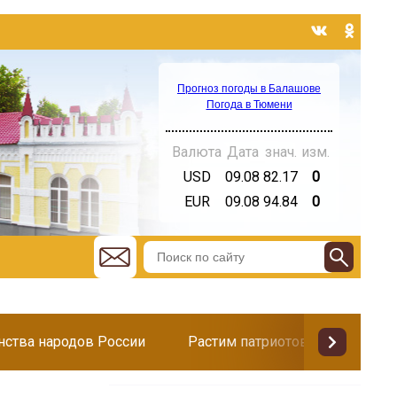
Прогноз погоды в Балашове
Погода в Тюмени
Валюта
Дата
знач.
изм.
USD
09.08
82.17
0
EUR
09.08
94.84
0
инства народов России
Растим патриотов
Поздр