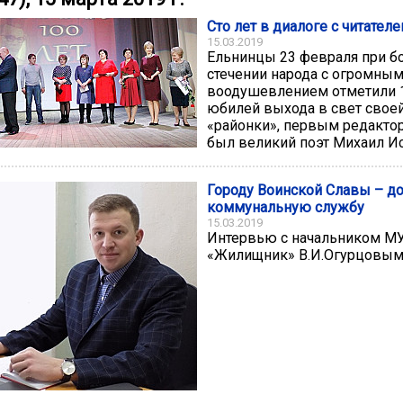
Сто лет в диалоге с читател
15.03.2019
Ельнинцы 23 февраля при 
стечении народа с огромны
воодушевлением отметили 
юбилей выхода в свет свое
«районки», первым редакто
был великий поэт Михаил И
Городу Воинской Славы – д
коммунальную службу
15.03.2019
Интервью с начальником М
«Жилищник» В.И.Огурцовы